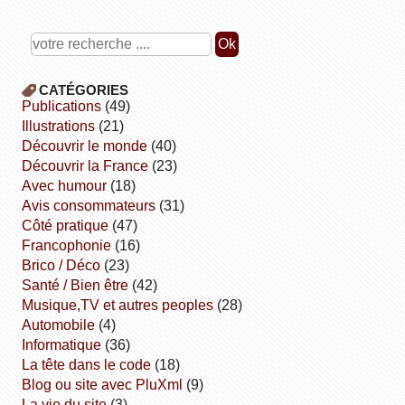
CATÉGORIES
publications
(49)
illustrations
(21)
découvrir le monde
(40)
découvrir la France
(23)
avec humour
(18)
avis consommateurs
(31)
côté pratique
(47)
Francophonie
(16)
Brico / Déco
(23)
Santé / Bien être
(42)
Musique,TV et autres peoples
(28)
Automobile
(4)
informatique
(36)
la tête dans le code
(18)
Blog ou site avec PluXml
(9)
la vie du site
(3)