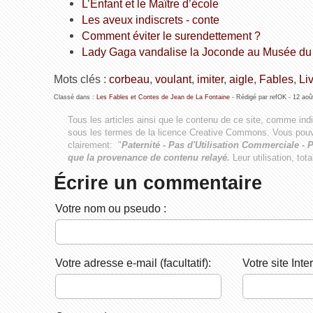
L’Enfant et le Maître d’école
Les aveux indiscrets - conte
Comment éviter le surendettement ?
Lady Gaga vandalise la Joconde au Musée du 
Mots clés :
corbeau
,
voulant
,
imiter
,
aigle
,
Fables
,
Liv
Classé dans :
Les Fables et Contes de Jean de La Fontaine
- Rédigé par refOK -
12 aoû
Tous les articles ainsi que le contenu de ce site, comme ind
sous les termes de la licence
Creative Commons
. Vous pouv
clairement: "
Paternité - Pas d'Utilisation Commerciale - P
que la provenance de contenu relayé.
Leur utilisation, tot
Écrire un commentaire
Votre nom ou pseudo :
Votre adresse e-mail (facultatif):
Votre site Inter