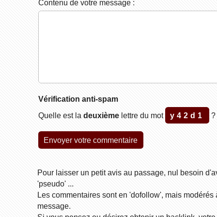
Contenu de votre message :
Vérification anti-spam
Quelle est la
deuxième
lettre du mot
y42d1
Pour laisser un petit avis au passage, nul besoin d'a
'pseudo' ...
Les commentaires sont en 'dofollow', mais modérés à p
message.
Si vous pensez ou désirez obtenir un backlink, votre