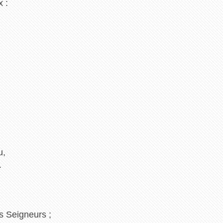
x :
u,
.
s Seigneurs ;