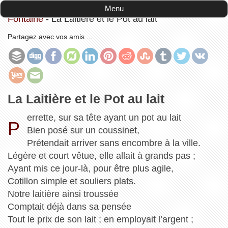
Accueil
-
Les Fables et Contes de Jean de La
Menu
Fontaine
-
La Laitière et le Pot au lait
Partagez avec vos amis ...
La Laitière et le Pot au lait
errette, sur sa tête ayant un pot au lait
P
Bien posé sur un coussinet,
Prétendait arriver sans encombre à la ville.
Légère et court vêtue, elle allait à grands pas ;
Ayant mis ce jour-là, pour être plus agile,
Cotillon simple et souliers plats.
Notre laitière ainsi troussée
Comptait déjà dans sa pensée
Tout le prix de son lait ; en employait l’argent ;