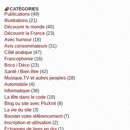
CATÉGORIES
publications
(49)
illustrations
(21)
découvrir le monde
(40)
découvrir la France
(23)
avec humour
(18)
avis consommateurs
(31)
côté pratique
(47)
Francophonie
(16)
Brico / Déco
(23)
Santé / Bien être
(42)
Musique,TV et autres peoples
(28)
Automobile
(4)
informatique
(36)
la tête dans le code
(18)
Blog ou site avec PluXml
(9)
la vie du site
(3)
booster votre référencement
(7)
inscription et utilisation
(2)
échanges de liens en dur
(1)