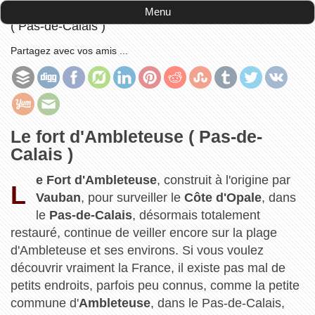
Accueil
-
découvrir la France
-
Le fort d'Ambleteuse
Menu
( Pas-de-Calais )
Partagez avec vos amis ...
Le fort d'Ambleteuse ( Pas-de-
Calais )
e Fort d'Ambleteuse
, construit à l'origine par
L
Vauban
, pour surveiller le
Côte d'Opale
, dans
le
Pas-de-Calais
, désormais totalement
restauré, continue de veiller encore sur la plage
d'Ambleteuse et ses environs. Si vous voulez
découvrir vraiment la France, il existe pas mal de
petits endroits, parfois peu connus, comme la petite
commune d'
Ambleteuse
, dans le Pas-de-Calais,