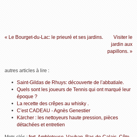
« Le Bourget-du-Lac: le prieuré et ses jardins.
Visiter le
jardin aux
papillons. »
autres articles à lire :
Saint-Gildas de Rhuys: découverte de l'abbatiale.
Quels sont les joueurs de Tennis qui ont marqué leur
époque ?
La recette des crêpes au whisky .
C'est CADEAU - Agnès Genestier
Kärcher : les nettoyeurs haute pression, pièces
détachées et entretien
Mots clés :
fort
,
Ambleteuse
,
Vauban
,
Pas-de-Calais
,
Côte