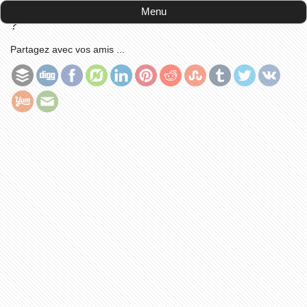
Accueil
-
publications
-
Qu'est ce qu'un crématorium
Menu
?
Partagez avec vos amis ...