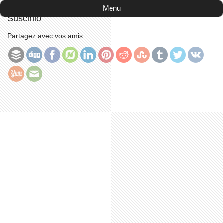
Accueil
-
découvrir la France
-
Le château de
Menu
Suscinio
Partagez avec vos amis ...