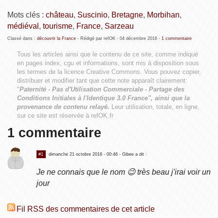
Mots clés :
château
,
Suscinio
,
Bretagne
,
Morbihan
,
médiéval
,
tourisme
,
France
,
Sarzeau
Classé dans :
découvrir la France
- Rédigé par refOK -
04 décembre 2016
-
1 commentaire
Tous les articles ainsi que le contenu de ce site, comme indiqué
en pages index, cgu et informations, sont mis à disposition sous
les termes de la licence
Creative Commons
. Vous pouvez copier,
distribuer et modifier tant que cette note apparaît clairement:
"
Paternité - Pas d'Utilisation Commerciale - Partage des
Conditions Initiales à l'Identique 3.0 France", ainsi que la
provenance de contenu relayé.
Leur utilisation, totale, en ligne,
sur ce site est réservée à refOK.fr
1 commentaire
#1
dimanche 21 octobre 2018 - 00:46
- Gibee a dit :
Je ne connais que le nom 😉 très beau j'irai voir un
jour
Fil RSS des commentaires de cet article