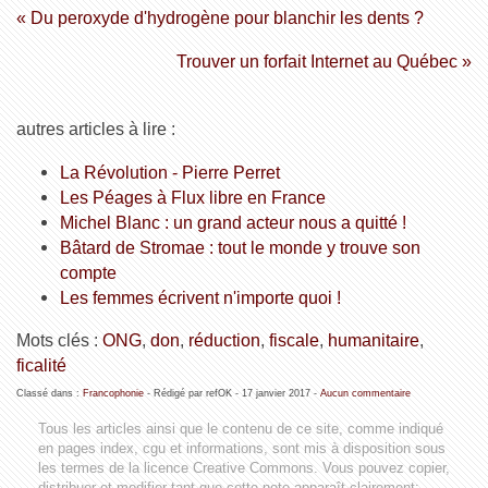
« Du peroxyde d'hydrogène pour blanchir les dents ?
Trouver un forfait Internet au Québec »
autres articles à lire :
La Révolution - Pierre Perret
Les Péages à Flux libre en France
Michel Blanc : un grand acteur nous a quitté !
Bâtard de Stromae : tout le monde y trouve son
compte
Les femmes écrivent n'importe quoi !
Mots clés :
ONG
,
don
,
réduction
,
fiscale
,
humanitaire
,
ficalité
Classé dans :
Francophonie
- Rédigé par refOK -
17 janvier 2017
-
Aucun commentaire
Tous les articles ainsi que le contenu de ce site, comme indiqué
en pages index, cgu et informations, sont mis à disposition sous
les termes de la licence
Creative Commons
. Vous pouvez copier,
distribuer et modifier tant que cette note apparaît clairement: