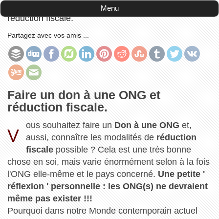
Accueil
-
Francophonie
-
Faire un don à une ONG et
Menu
réduction fiscale.
Partagez avec vos amis ...
Faire un don à une ONG et
réduction fiscale.
ous souhaitez faire un
Don à une ONG
et,
V
aussi, connaître les modalités de
réduction
fiscale
possible ? Cela est une très bonne
chose en soi, mais varie énormément selon à la fois
l'ONG elle-même et le pays concerné.
Une petite '
réflexion ' personnelle : les ONG(s) ne devraient
même pas exister !!!
Pourquoi dans notre Monde contemporain actuel