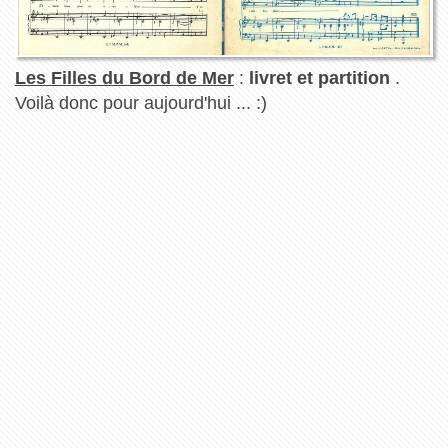
Les Filles du Bord de Mer
:
livret et partition
.
Voilà donc pour aujourd'hui ... :)