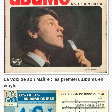
La Voix de son Maître
:
les premiers albums en
vinyle
.