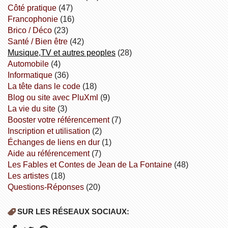
côté pratique
(47)
Francophonie
(16)
Brico / Déco
(23)
Santé / Bien être
(42)
Musique,TV et autres peoples
(28)
Automobile
(4)
informatique
(36)
la tête dans le code
(18)
Blog ou site avec PluXml
(9)
la vie du site
(3)
booster votre référencement
(7)
inscription et utilisation
(2)
échanges de liens en dur
(1)
aide au référencement
(7)
Les Fables et Contes de Jean de La Fontaine
(48)
Les artistes
(18)
Questions-Réponses
(20)
SUR LES RÉSEAUX SOCIAUX: