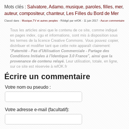
Mots clés :
Salvatore
,
Adamo
,
musique
,
paroles
,
filles
,
mer
,
auteur
,
compositeur
,
chanteur
,
Les Filles du Bord de Mer
Classé dans :
Musique,TV et autres peoples
- Rédigé par refOK -
11 juin 2017
-
Aucun commentaire
Tous les articles ainsi que le contenu de ce site, comme indiqué
en pages index, cgu et informations, sont mis à disposition sous
les termes de la licence
Creative Commons
. Vous pouvez copier,
distribuer et modifier tant que cette note apparaît clairement:
"
Paternité - Pas d'Utilisation Commerciale - Partage des
Conditions Initiales à l'Identique 3.0 France", ainsi que la
provenance de contenu relayé.
Leur utilisation, totale, en ligne,
sur ce site est réservée à refOK.fr
Écrire un commentaire
Votre nom ou pseudo :
Votre adresse e-mail (facultatif):