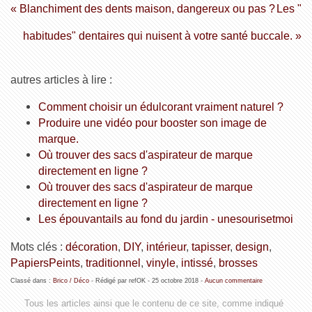
« Blanchiment des dents maison, dangereux ou pas ?
Les "
habitudes" dentaires qui nuisent à votre santé buccale. »
autres articles à lire :
Comment choisir un édulcorant vraiment naturel ?
Produire une vidéo pour booster son image de
marque.
Où trouver des sacs d'aspirateur de marque
directement en ligne ?
Où trouver des sacs d'aspirateur de marque
directement en ligne ?
Les épouvantails au fond du jardin - unesourisetmoi
Mots clés :
décoration
,
DIY
,
intérieur
,
tapisser
,
design
,
PapiersPeints
,
traditionnel
,
vinyle
,
intissé
,
brosses
Classé dans :
Brico / Déco
- Rédigé par refOK -
25 octobre 2018
-
Aucun commentaire
Tous les articles ainsi que le contenu de ce site, comme indiqué