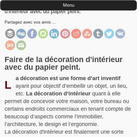
Accueil
-
Brico / Déco
-
Faire de la décoration
Menu
d'intérieur avec du papier peint.
Partagez avec vos amis ...
Faire de la décoration d'intérieur
avec du papier peint.
a décoration est une forme d’art inventif
L
ayant pour objectif d’embellir un objet, un lieu,
etc.
La décoration d’intérieur
quant à elle
permet de concevoir votre maison, votre bureau ou
certains endroits commerciaux en tenant compte de
beaucoup d’aspects comme l’immobilier,
l’architecture, le design et l’ergonomie.
La décoration d'intérieur est finalement une sorte