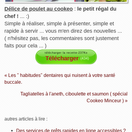
Délice de poulet au cookeo
:
le petit régal du
chef !
... :)
Simple à réaliser, simple à présenter, simple et
rapide à servir ... vous m'en direz des nouvelles ...
( n'hésitez pas, les commentaires sont justement
faits pour cela ... )
télécharger la recette-237Ko
Télécharger
(434)
« Les " habitudes" dentaires qui nuisent à votre santé
buccale.
Tagliatelles à l'aneth, ciboulette et saumon ( spécial
Cookeo Minceur ) »
autres articles à lire :
Des services de prêts rapides en ligne accessibles ?