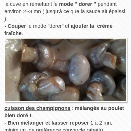
la cuve en remettant le
mode " dorer "
pendant
environ 2~3 mn ( jusqu'à ce que la sauce ait épaissi
).
-
Couper
le mode "dorer" et
ajouter la crème
fraîche
.
cuisson des champignons
:
mélangés au poulet
bien doré !
-
Bien mélanger et laisser reposer
1 à 2 mn,
minimum, de préférence couvercle rabattu.