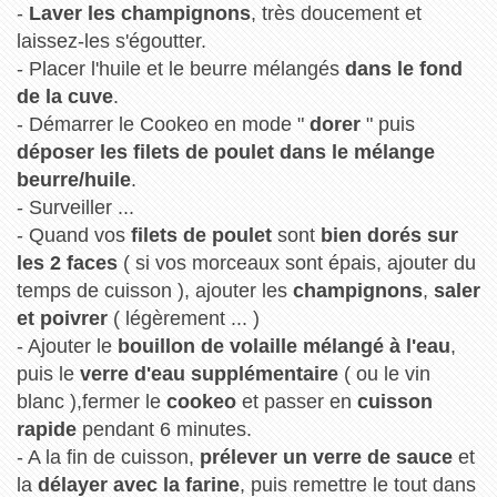
-
Laver les champignons
, très doucement et
laissez-les s'égoutter.
- Placer l'huile et le beurre mélangés
dans le fond
de la cuve
.
- Démarrer le Cookeo en mode "
dorer
" puis
déposer les filets de poulet dans le mélange
beurre/huile
.
- Surveiller ...
- Quand vos
filets de poulet
sont
bien dorés sur
les 2 faces
( si vos morceaux sont épais, ajouter du
temps de cuisson ), ajouter les
champignons
,
saler
et poivrer
( légèrement ... )
- Ajouter le
bouillon de volaille mélangé à l'eau
,
puis le
verre d'eau supplémentaire
( ou le vin
blanc ),fermer le
cookeo
et passer en
cuisson
rapide
pendant 6 minutes.
- A la fin de cuisson,
prélever un verre de sauce
et
la
délayer avec la farine
, puis remettre le tout dans