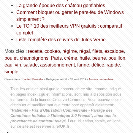
La grande époque des château gonflables
Comment bloquer ou gérer le pare-feu de Windows
simplement ?
Le TOP 10 des meilleurs VPN gratuits : comparatif
complet
Liste complète des œuvres de Jules Verne
Mots clés :
recette
,
cookeo
,
régime
,
régal
,
filets
,
escalope
,
poulet
,
champignons
,
Paris
,
crème
,
huile
,
beurre
,
bouillon
,
eau
,
vin
,
salade
,
assaisonnement
,
farine
,
délice
,
rapide
,
simple
Classé dans :
Santé / Bien être
- Rédigé par refOK -
18 août 2019
-
Aucun commentaire
Tous les articles ainsi que le contenu de ce site, comme indiqué
en pages index, cgu et informations, sont mis à disposition sous
les termes de la licence
Creative Commons
. Vous pouvez copier,
distribuer et modifier tant que cette note apparaît clairement:
"
Paternité - Pas d'Utilisation Commerciale - Partage des
Conditions Initiales à l'Identique 3.0 France", ainsi que la
provenance de contenu relayé.
Leur utilisation, totale, en ligne,
sur ce site est réservée à refOK.fr