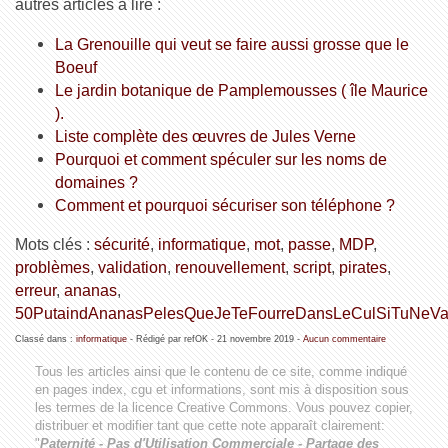
autres articles à lire :
La Grenouille qui veut se faire aussi grosse que le
Boeuf
Le jardin botanique de Pamplemousses ( île Maurice
).
Liste complète des œuvres de Jules Verne
Pourquoi et comment spéculer sur les noms de
domaines ?
Comment et pourquoi sécuriser son téléphone ?
Mots clés :
sécurité
,
informatique
,
mot
,
passe
,
MDP
,
problèmes
,
validation
,
renouvellement
,
script
,
pirates
,
erreur
,
ananas
,
50PutaindAnanasPelesQueJeTeFourreDansLeCulSiTuNeVa
Classé dans :
informatique
- Rédigé par refOK -
21 novembre 2019
-
Aucun commentaire
Tous les articles ainsi que le contenu de ce site, comme indiqué
en pages index, cgu et informations, sont mis à disposition sous
les termes de la licence
Creative Commons
. Vous pouvez copier,
distribuer et modifier tant que cette note apparaît clairement:
"
Paternité - Pas d'Utilisation Commerciale - Partage des