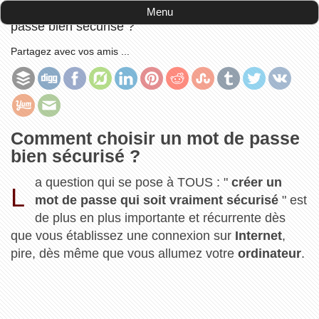
Accueil
-
informatique
-
Comment choisir un mot de
Menu
passe bien sécurisé ?
Partagez avec vos amis ...
Comment choisir un mot de passe
bien sécurisé ?
a question qui se pose à TOUS : "
créer un
L
mot de passe qui soit vraiment sécurisé
" est
de plus en plus importante et récurrente dès
que vous établissez une connexion sur
Internet
,
pire, dès même que vous allumez votre
ordinateur
.