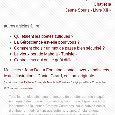
Chat et la
Jeune Souris - Livre XII »
autres articles à lire :
Qui étaient les poètes zutiques ?
La Géroscience est-elle pour vous ?
Comment choisir un mot de passe bien sécurisé ?
Le vieux port de Mahdia - Tunisie -
Contre ceux qui ont le goût difficile
Mots clés :
Jean De La Fontaine
,
contes
,
aveux
,
indiscrets
,
texte
,
illustrations
,
Daniel Girard
,
édition
,
originale
Classé dans :
Les Fables et Contes de Jean de La Fontaine
- Rédigé par refOK -
23 décembre
2022
-
Aucun commentaire
Tous les articles ainsi que le contenu de ce site, comme indiqué
en pages index, cgu et informations, sont mis à disposition sous
les termes de la licence
Creative Commons
. Vous pouvez copier,
distribuer et modifier tant que cette note apparaît clairement: