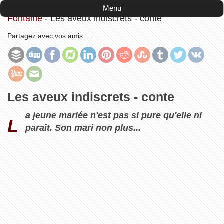
Accueil
-
Les Fables et Contes de Jean de La
Menu
Fontaine
-
Les aveux indiscrets - conte
Partagez avec vos amis ...
Les aveux indiscrets - conte
a jeune mariée n'est pas si pure qu'elle ni
L
paraît. Son mari non plus...