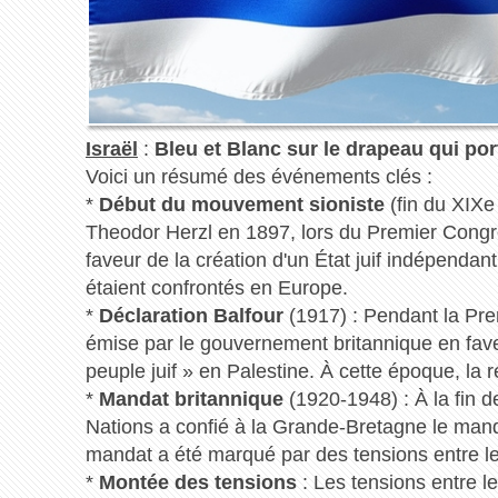
Israël
:
Bleu et Blanc sur le drapeau qui port
Voici un résumé des événements clés :
*
Début du mouvement sioniste
(fin du XIXe
Theodor Herzl en 1897, lors du Premier Congrès
faveur de la création d'un État juif indépenda
étaient confrontés en Europe.
*
Déclaration Balfour
(1917) : Pendant la Pre
émise par le gouvernement britannique en faveu
peuple juif » en Palestine. À cette époque, la 
*
Mandat britannique
(1920-1948) : À la fin 
Nations a confié à la Grande-Bretagne le mand
mandat a été marqué par des tensions entre l
*
Montée des tensions
: Les tensions entre l