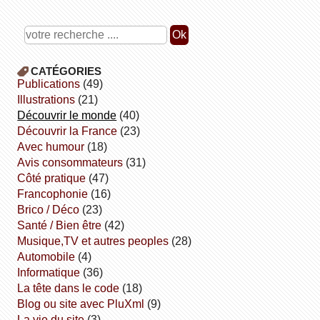
CATÉGORIES
publications
(49)
illustrations
(21)
découvrir le monde
(40)
découvrir la France
(23)
avec humour
(18)
avis consommateurs
(31)
côté pratique
(47)
Francophonie
(16)
Brico / Déco
(23)
Santé / Bien être
(42)
Musique,TV et autres peoples
(28)
Automobile
(4)
informatique
(36)
la tête dans le code
(18)
Blog ou site avec PluXml
(9)
la vie du site
(3)