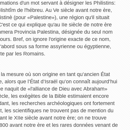
mations d'un mot servant à désigner les Philistins:
lishtîm de l'hébreu. Au Ve siècle avant notre ère,
stinè (pour «Palestine»), une région qu'il situait
C'est ce qui explique qu'au IIe siècle de notre ère
ommera Provincia Palestina, désignée du seul nom
jours. Bref, on ignore l'origine exacte de ce nom,
s, d'abord sous sa forme assyrienne ou égyptienne,
ite par les Romains.
s la mesure où son origine en tant qu’ancien État
, alors que l’État d’Israël qu’on connaît aujourd’hui
me naquit de «l'alliance de Dieu avec Abraham»
iècle, les exégètes de la Bible estimaient encore
dant, les recherches archéologiques ont fortement
ait, les scientifiques ne trouvent pas de mention du
nt le XIIe siècle avant notre ère; on ne trouve
00 avant notre ère et les rares données venant de