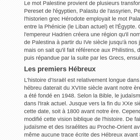
Le mot Palestine provient de plusieurs transfor
Pereset de l'égyptien, Palastu de l'assyrien, Pe
l'historien grec Hérodote employait le mot Palai
entre la Phénicie (le Liban actuel) et l'Égypte. 
l'empereur Hadrien créera une région qu'il n
de Palestina à partir du IVe siècle jusqu'à nos 
mais on sait qu'il fait référence aux Philistin
puis répandue par la suite par les Grecs, ensu
Les premiers Hébreux
L’histoire d’Israël est relativement longue dan
hébreu daterait du XVIIIe siècle avant notre ère
a été fondé en 1948. Selon la Bible, le judaïs
dans l'Irak actuel. Jusque vers la fin du XXe s
cette date, soit à 1800 avant notre ère. Cepen
modifié cette vision biblique de l'histoire. De f
judaïsme et des Israélites au Proche-Orient ava
même aucune trace écrite des Hébreux avant 8