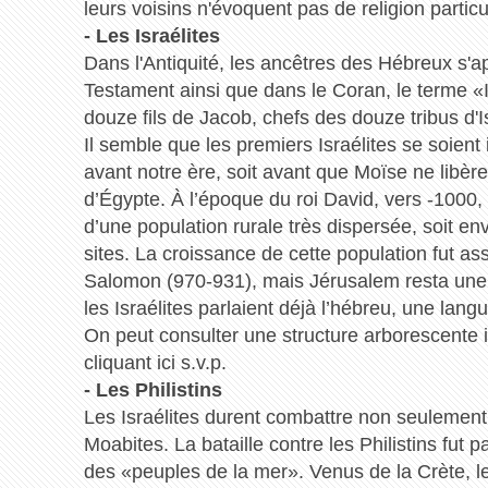
leurs voisins n'évoquent pas de religion particu
- Les Israélites
Dans l'Antiquité, les ancêtres des Hébreux s'a
Testament ainsi que dans le Coran, le terme «
douze fils de Jacob, chefs des douze tribus d'Is
Il semble que les premiers Israélites se soient
avant notre ère, soit avant que Moïse ne libèr
d’Égypte. À l’époque du roi David, vers -1000, 
d’une population rurale très dispersée, soit en
sites. La croissance de cette population fut asse
Salomon (970-931), mais Jérusalem resta une 
les Israélites parlaient déjà l’hébreu, une lang
On peut consulter une structure arborescente il
cliquant ici s.v.p.
- Les Philistins
Les Israélites durent combattre non seulement 
Moabites. La bataille contre les Philistins fut p
des «peuples de la mer». Venus de la Crète, l