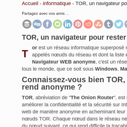
Accueil
-
informatique
-
TOR, un navigateur po
Partagez avec vos amis ...
TOR, un navigateur pour reste
or
est un réseau informatique superposé m
T
appelés nœuds du réseau et dont la liste 
Navigateur WEB anonyme
, c'est un ré
tous le monde, que ce soit sous
Windows
,
Ma
Connaissez-vous bien TOR, 
rend anonyme ?
TOR
, abréviation de "
The Onion Router
", es
améliorer la confidentialité et la sécurité sur I
web de manière anonyme en acheminant leur tr
nœuds TOR. Chaque nœud dans le réseau ne c
du nœud suivant, ce qui rend difficile la traçab