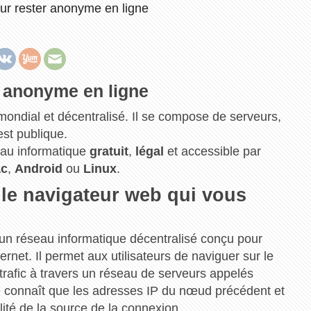
ur rester anonyme en ligne
r anonyme en ligne
ondial et décentralisé. Il se compose de serveurs,
est publique.
seau informatique
gratuit
,
légal
et accessible par
c
,
Android
ou
Linux
.
le navigateur web qui vous
t un réseau informatique décentralisé conçu pour
nternet. Il permet aux utilisateurs de naviguer sur le
afic à travers un réseau de serveurs appelés
onnaît que les adresses IP du nœud précédent et
ilité de la source de la connexion.