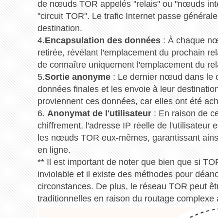
de nœuds TOR appelés "relais" ou "nœuds inte
"circuit TOR". Le trafic Internet passe général
destination.
4.
Encapsulation des données
: À chaque nœu
retirée, révélant l'emplacement du prochain r
de connaître uniquement l'emplacement du rela
5.
Sortie anonyme
: Le dernier nœud dans le c
données finales et les envoie à leur destination
proviennent ces données, car elles ont été a
6.
Anonymat de l'utilisateur
: En raison de c
chiffrement, l'adresse IP réelle de l'utilisateur 
les nœuds TOR eux-mêmes, garantissant ainsi 
en ligne.
** Il est important de noter que bien que si TO
inviolable et il existe des méthodes pour déano
circonstances. De plus, le réseau TOR peut êtr
traditionnelles en raison du routage complexe