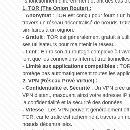
ils fonctionnent différemment et ont des cas d'u
1. TOR (The Onion Router) :
-
Anonymat
: TOR est conçu pour fournir un 
travers un réseau décentralisé de nœuds TOR,
similaires à un oignon.
-
Gratuit
: TOR est généralement gratuit à utili
ses utilisateurs pour maintenir le réseau.
-
Lent
: En raison du routage complexe à trave
lent que les connexions Internet traditionnelles
-
Limité aux applications compatibles
: TOR 
protège pas automatiquement toutes les applica
2. VPN (Réseau Privé Virtuel) :
-
Confidentialité et Sécurité
: Un VPN crée un 
VPN distant, masquant ainsi votre adresse IP réel
la confidentialité et la sécurité des données.
-
Vitesse
: Les VPN peuvent généralement offr
TOR, car le trafic est acheminé à travers un 
nœuds décentralisés.