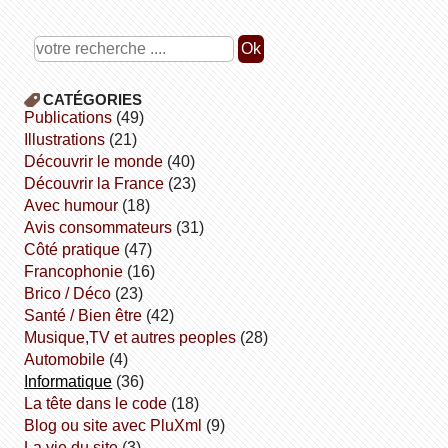
CATÉGORIES
publications
(49)
illustrations
(21)
découvrir le monde
(40)
découvrir la France
(23)
avec humour
(18)
avis consommateurs
(31)
côté pratique
(47)
Francophonie
(16)
Brico / Déco
(23)
Santé / Bien être
(42)
Musique,TV et autres peoples
(28)
Automobile
(4)
informatique
(36)
la tête dans le code
(18)
Blog ou site avec PluXml
(9)
la vie du site
(3)