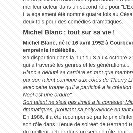
meilleur acteur dans un second rôle pour "L'Exe
Il a également été nommé quatre fois au César
deux fois pour des comédies dramatiques.
Michel Blanc : tout sur sa vie !
Michel Blanc, né le 16 avril 1952 à Courbev
empreinte indélébile.
Sa disparition dans la nuit du 3 au 4 octobre 202
qui a traversé les genres et les générations...
Blanc a débuté sa carrière en tant que membre 
par son talent comique aux côtés de Thierry Lh
avec cette troupe qu'il a participé à la créatio
Noël est une ordure".
Son talent ne s'est pas limité à la comédie; M
dramatiques, prouvant sa polyvalence en tant 
En 1986, il a été récompensé par le prix d'int
son rôle dans "Tenue de soirée" de Bertrand Bl
du meilleur acteur dans un second rôle pour "L