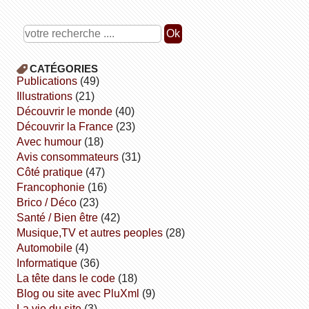
CATÉGORIES
publications
(49)
illustrations
(21)
découvrir le monde
(40)
découvrir la France
(23)
avec humour
(18)
avis consommateurs
(31)
côté pratique
(47)
Francophonie
(16)
Brico / Déco
(23)
Santé / Bien être
(42)
Musique,TV et autres peoples
(28)
Automobile
(4)
informatique
(36)
la tête dans le code
(18)
Blog ou site avec PluXml
(9)
la vie du site
(3)