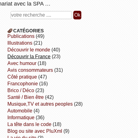
nariat avec la SPA …
CATÉGORIES
publications
(49)
illustrations
(21)
découvrir le monde
(40)
découvrir la France
(23)
avec humour
(18)
avis consommateurs
(31)
côté pratique
(47)
Francophonie
(16)
Brico / Déco
(23)
Santé / Bien être
(42)
Musique,TV et autres peoples
(28)
Automobile
(4)
informatique
(36)
la tête dans le code
(18)
Blog ou site avec PluXml
(9)
la vie du site
(3)