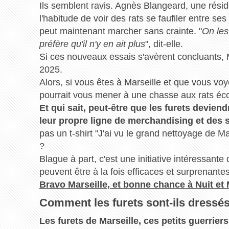
Ils semblent ravis. Agnès Blangeard, une résident
l'habitude de voir des rats se faufiler entre ses
peut maintenant marcher sans crainte. "
On les
préfère qu'il n'y en ait plus
", dit-elle.
Si ces nouveaux essais s'avèrent concluants, Ma
2025.
Alors, si vous êtes à Marseille et que vous voye
pourrait vous mener à une chasse aux rats écol
Et qui sait, peut-être que les furets devien
leur propre ligne de merchandising et des s
pas un t-shirt "J'ai vu le grand nettoyage de Mar
?
Blague à part, c'est une initiative intéressan
peuvent être à la fois efficaces et surprenantes
Bravo Marseille, et bonne chance à Nuit et
Comment les furets sont-ils dressés
Les furets de Marseille, ces petits guerriers