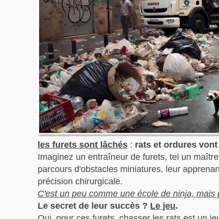
les furets sont lâchés
:
rats et ordures vont
Imaginez un entraîneur de furets, tel un maître
parcours d'obstacles miniatures, leur apprenant
précision chirurgicale.
C'est un peu comme une école de ninja, mais p
Le secret de leur succès ?
Le jeu
.
Oui, pour ces furets, chasser les rats est un j