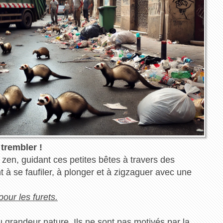
 trembler !
 zen, guidant ces petites bêtes à travers des
 à se faufiler, à plonger et à zigzaguer avec une
our les furets.
eu grandeur nature. Ils ne sont pas motivés par la