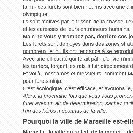
faim - ces furets sont bien nourris avec une al
olympique.
Ils sont motivés par le frisson de la chasse, l'ex
et les caresses de leurs entraîneurs humains.
Mais ne vous y trompez pas, derrière ces je
Les furets sont déployés dans des zones straté
nombreux, et où ils ont tendance à se reprodui
Avec une efficacité qui ferait pâlir d'envie n'i
les terriers, forçant les rats à fuir directement
Et voilà, mesdames et messieurs, comment Mars
pour furets ninja.
C'est écologique, c'est efficace, et avouons-le,
Alors, la prochaine fois que vous vous promen
furet avec un air de détermination, sachez qu'i
l'un des héros méconnus de la ville.
Pourquoi la ville de Marseille est-el
Marseille, la ville du soleil, de la mer et... 