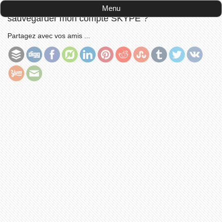
Accueil
-
la tête dans le code
-
Comment
Menu
sauvegarder mon compte SKYPE ?
Partagez avec vos amis ...