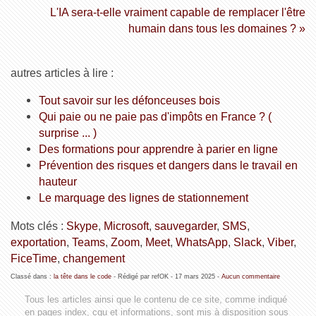
L'IA sera-t-elle vraiment capable de remplacer l'être
humain dans tous les domaines ? »
autres articles à lire :
Tout savoir sur les défonceuses bois
Qui paie ou ne paie pas d'impôts en France ? (
surprise ... )
Des formations pour apprendre à parier en ligne
Prévention des risques et dangers dans le travail en
hauteur
Le marquage des lignes de stationnement
Mots clés :
Skype
,
Microsoft
,
sauvegarder
,
SMS
,
exportation
,
Teams
,
Zoom
,
Meet
,
WhatsApp
,
Slack
,
Viber
,
FiceTime
,
changement
Classé dans :
la tête dans le code
- Rédigé par refOK -
17 mars 2025
-
Aucun commentaire
Tous les articles ainsi que le contenu de ce site, comme indiqué
en pages index, cgu et informations, sont mis à disposition sous