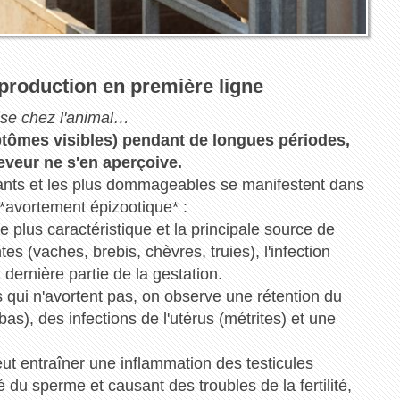
production en première ligne
ise chez l'animal…
ptômes visibles) pendant de longues périodes,
leveur ne s'en aperçoive.
pants et les plus dommageables se manifestent dans
'*avortement épizootique* :
le plus caractéristique et la principale source de
 (vaches, brebis, chèvres, truies), l'infection
dernière partie de la gestation.
s qui n'avortent pas, on observe une rétention du
as), des infections de l'utérus (métrites) et une
 peut entraîner une inflammation des testicules
é du sperme et causant des troubles de la fertilité,