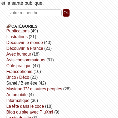
et la santé publique.
CATÉGORIES
publications
(49)
illustrations
(21)
découvrir le monde
(40)
découvrir la France
(23)
avec humour
(18)
avis consommateurs
(31)
côté pratique
(47)
Francophonie
(16)
Brico / Déco
(23)
Santé / Bien être
(42)
Musique,TV et autres peoples
(28)
Automobile
(4)
informatique
(36)
la tête dans le code
(18)
Blog ou site avec PluXml
(9)
la vie du site
(3)