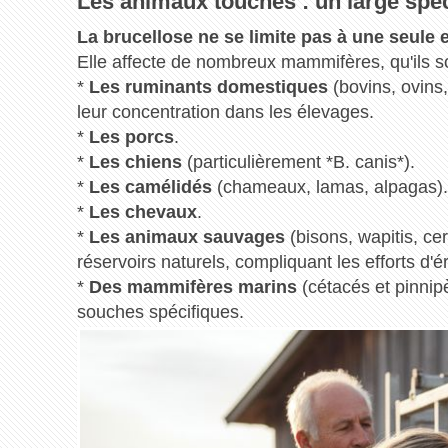
Les animaux touchés : un large spec
La brucellose ne se limite pas à une seule 
Elle affecte de nombreux mammifères, qu'ils 
*
Les ruminants domestiques
(bovins, ovins,
leur concentration dans les élevages.
*
Les porcs
.
*
Les chiens
(particulièrement *B. canis*).
*
Les camélidés
(chameaux, lamas, alpagas).
*
Les chevaux
.
*
Les animaux sauvages
(bisons, wapitis, cer
réservoirs naturels, compliquant les efforts d'
*
Des mammifères marins
(cétacés et pinnip
souches spécifiques.