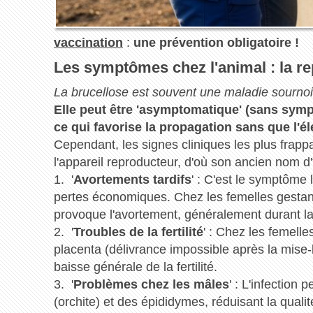
vaccination
:
une prévention obligatoire !
Les symptômes chez l'animal : la re
La brucellose est souvent une maladie sourno
Elle peut être 'asymptomatique' (sans sym
ce qui favorise la propagation sans que l'é
Cependant, les signes cliniques les plus frap
l'appareil reproducteur, d'où son ancien nom d
1. '
Avortements tardifs
' : C'est le symptôme 
pertes économiques. Chez les femelles gestantes
provoque l'avortement, généralement durant la 
2. '
Troubles de la fertilité
' : Chez les femelle
placenta (délivrance impossible après la mise-b
baisse générale de la fertilité.
3. '
Problèmes chez les mâles
' : L'infection
(orchite) et des épididymes, réduisant la qualit