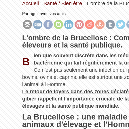
Accueil
-
Santé / Bien être
-
L'ombre de la Bruc
Partagez avec vos amis ...
L'ombre de la Brucellose : Com
éleveurs et la santé publique.
ien que souvent discrète dans les médi
B
bactérienne qui fait régulièrement la u
Ce n'est pas seulement une infection qu
bovins, ovins et caprins, elle est surtout une
l'animal à l'Homme.
Le retour de foyers dans des zones déclaré
gibier rappellent l'importance cruciale de l
élevages et la santé publique mondiale.
La Brucellose : une maladie
animaux d'élevage et l'Hom