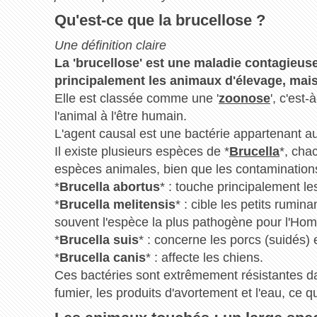
Qu'est-ce que la brucellose ?
Une définition claire
La 'brucellose' est une maladie contagieuse
principalement les animaux d'élevage, mai
Elle est classée comme une '
zoonose
', c'est
l'animal à l'être humain.
L'agent causal est une bactérie appartenant au
Il existe plusieurs espèces de *
Brucella
*, cha
espèces animales, bien que les contaminations
*
Brucella abortus
* : touche principalement le
*
Brucella melitensis
* : cible les petits rumin
souvent l'espèce la plus pathogène pour l'Ho
*
Brucella suis
* : concerne les porcs (suidés) e
*
Brucella canis
* : affecte les chiens.
Ces bactéries sont extrêmement résistantes d
fumier, les produits d'avortement et l'eau, ce q