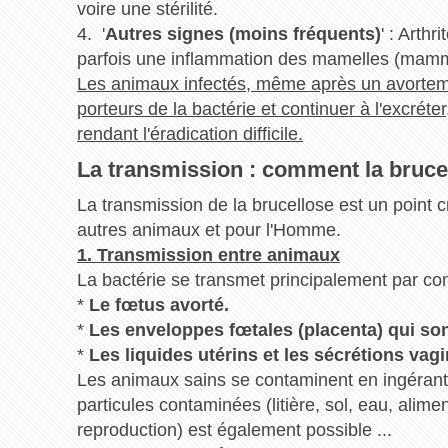
voire une stérilité.
4. '
Autres signes (moins fréquents)
' : Arthr
parfois une inflammation des mamelles (mamm
Les animaux infectés, même après un avortem
porteurs de la bactérie et continuer à l'excréte
rendant l'éradication difficile.
La transmission : comment la brucel
La transmission de la brucellose est un point cr
autres animaux et pour l'Homme.
1. Transmission entre animaux
La bactérie se transmet principalement par cont
*
Le fœtus avorté.
*
Les enveloppes fœtales (placenta) qui so
*
Les liquides utérins et les sécrétions va
Les animaux sains se contaminent en ingérant 
particules contaminées (litière, sol, eau, alime
reproduction) est également possible ...