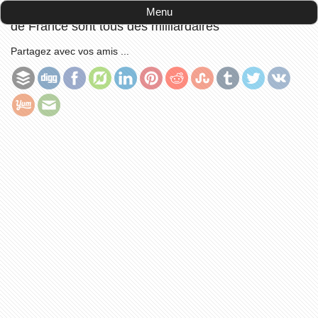
Accueil
-
publications
-
Les 50 plus grosses fortunes
Menu
de France sont tous des milliardaires
Partagez avec vos amis ...