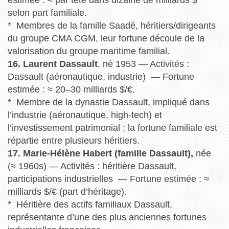
estimée : ≈ par tête dans dizaine de milliards $
selon part familiale.
* Membres de la famille Saadé, héritiers/dirigeants
du groupe CMA CGM, leur fortune découle de la
valorisation du groupe maritime familial.
16. Laurent Dassault
, né 1953 — Activités :
Dassault (aéronautique, industrie) — Fortune
estimée : ≈ 20–30 milliards $/€.
* Membre de la dynastie Dassault, impliqué dans
l’industrie (aéronautique, high-tech) et
l’investissement patrimonial ; la fortune familiale est
répartie entre plusieurs héritiers.
17. Marie-Hélène Habert (famille Dassault),
née
(≈ 1960s) — Activités : héritière Dassault,
participations industrielles — Fortune estimée : ≈
milliards $/€ (part d’héritage).
* Héritière des actifs familiaux Dassault,
représentante d’une des plus anciennes fortunes