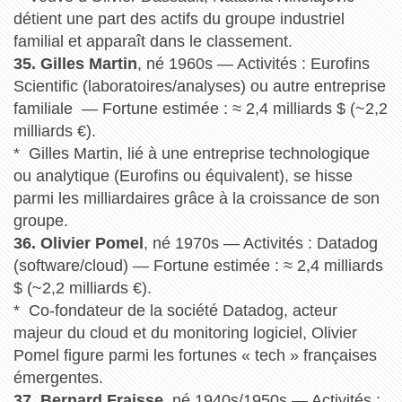
détient une part des actifs du groupe industriel
familial et apparaît dans le classement.
35. Gilles Martin
, né 1960s — Activités : Eurofins
Scientific (laboratoires/analyses) ou autre entreprise
familiale — Fortune estimée : ≈ 2,4 milliards $ (~2,2
milliards €).
* Gilles Martin, lié à une entreprise technologique
ou analytique (Eurofins ou équivalent), se hisse
parmi les milliardaires grâce à la croissance de son
groupe.
36. Olivier Pomel
, né 1970s — Activités : Datadog
(software/cloud) — Fortune estimée : ≈ 2,4 milliards
$ (~2,2 milliards €).
* Co-fondateur de la société Datadog, acteur
majeur du cloud et du monitoring logiciel, Olivier
Pomel figure parmi les fortunes « tech » françaises
émergentes.
37. Bernard Fraisse
, né 1940s/1950s — Activités :