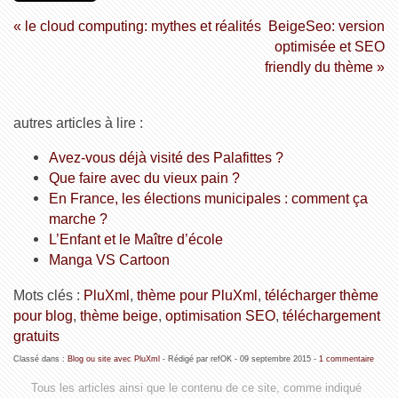
« le cloud computing: mythes et réalités
BeigeSeo: version
optimisée et SEO
friendly du thème »
autres articles à lire :
Avez-vous déjà visité des Palafittes ?
Que faire avec du vieux pain ?
En France, les élections municipales : comment ça
marche ?
L’Enfant et le Maître d’école
Manga VS Cartoon
Mots clés :
PluXml
,
thème pour PluXml
,
télécharger thème
pour blog
,
thème beige
,
optimisation SEO
,
téléchargement
gratuits
Classé dans :
Blog ou site avec PluXml
- Rédigé par refOK -
09 septembre 2015
-
1 commentaire
Tous les articles ainsi que le contenu de ce site, comme indiqué