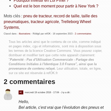
Pourquoi investir en Loi Pinel ?
Quel est le bon moment pour partir à New York ?
Mots clés :
pneu de tracteur
,
record de taille
,
taille des
pneumatiques
,
tracteur agricole
,
Trelleborg Wheel
Systems
,
Classé dans :
illustrations
- Rédigé par refOK -
16 septembre 2015
-
2 commentaires
Tous les articles ainsi que le contenu de ce site, comme indiqué
en pages index, cgu et informations, sont mis à disposition sous
les termes de la licence
Creative Commons
. Vous pouvez copier,
distribuer et modifier tant que cette note apparaît clairement:
"
Paternité - Pas d'Utilisation Commerciale - Partage des
Conditions Initiales à l'Identique 3.0 France", ainsi que la
provenance de contenu relayé.
Leur utilisation, totale, en ligne,
sur ce site est réservée à refOK.fr
2 commentaires
#1
mercredi 19 octobre 2016 - 17:04
- J-p a dit :
Hello,
Bel article, c'est vrai que l'évolution des pneus et