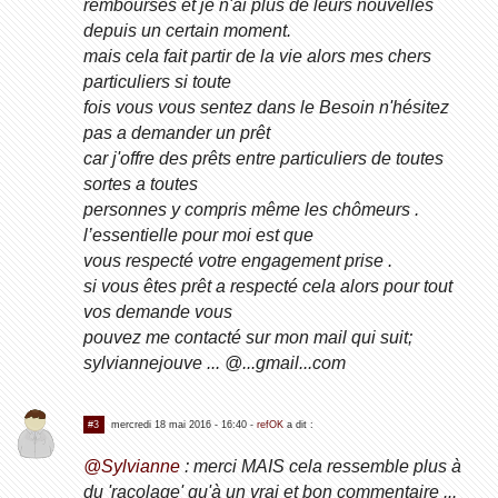
remboursés et je n'ai plus de leurs nouvelles
depuis un certain moment.
mais cela fait partir de la vie alors mes chers
particuliers si toute
fois vous vous sentez dans le Besoin n'hésitez
pas a demander un prêt
car j'offre des prêts entre particuliers de toutes
sortes a toutes
personnes y compris même les chômeurs .
l’essentielle pour moi est que
vous respecté votre engagement prise .
si vous êtes prêt a respecté cela alors pour tout
vos demande vous
pouvez me contacté sur mon mail qui suit;
sylviannejouve ... @...gmail...com
#3
mercredi 18 mai 2016 - 16:40
-
refOK
a dit :
@Sylvianne
: merci MAIS cela ressemble plus à
du 'racolage' qu'à un vrai et bon commentaire ...