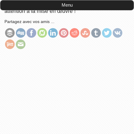
Accueil
-
publications
-
Le carrelage au sol :
Menu
attention à la mise en œuvre !
Partagez avec vos amis ...