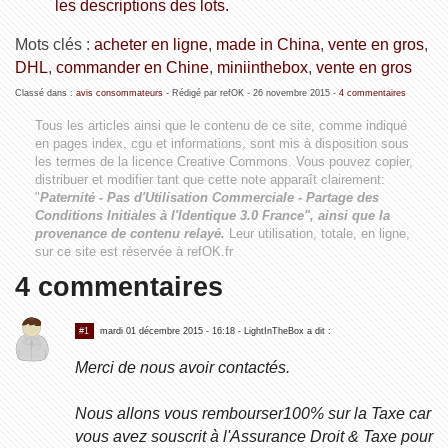
les descriptions des lots.
Mots clés :
acheter en ligne
,
made in China
,
vente en gros
,
DHL
,
commander en Chine
,
miniinthebox
,
vente en gros
Classé dans :
avis consommateurs
- Rédigé par refOK -
26 novembre 2015
-
4 commentaires
Tous les articles ainsi que le contenu de ce site, comme indiqué
en pages index, cgu et informations, sont mis à disposition sous
les termes de la licence
Creative Commons
. Vous pouvez copier,
distribuer et modifier tant que cette note apparaît clairement:
"
Paternité - Pas d'Utilisation Commerciale - Partage des
Conditions Initiales à l'Identique 3.0 France", ainsi que la
provenance de contenu relayé.
Leur utilisation, totale, en ligne,
sur ce site est réservée à refOK.fr
4 commentaires
#1
mardi 01 décembre 2015 - 16:18
- LightInTheBox a dit :
Merci de nous avoir contactés.
Nous allons vous rembourser100% sur la Taxe car
vous avez souscrit à l'Assurance Droit & Taxe pour