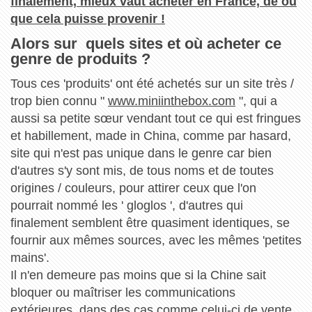
finalement, mieux vaut acheter en France, de où
que cela puisse provenir !
Alors sur quels sites et où acheter ce
genre de produits ?
Tous ces 'produits' ont été achetés sur un site très /
trop bien connu "
www.miniinthebox.com
", qui a
aussi sa petite sœur vendant tout ce qui est fringues
et habillement, made in China, comme par hasard,
site qui n'est pas unique dans le genre car bien
d'autres s'y sont mis, de tous noms et de toutes
origines / couleurs, pour attirer ceux que l'on
pourrait nommé les ' gloglos ', d'autres qui
finalement semblent être quasiment identiques, se
fournir aux mêmes sources, avec les mêmes 'petites
mains'.
Il n'en demeure pas moins que si la Chine sait
bloquer ou maîtriser les communications
extérieures, dans des cas comme celui-ci de vente