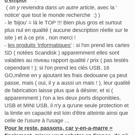
d'emploi
^^^.
(
on y reviendra dans un autre article
, avec la '
notice' que tout le monde recherche :) )
- le 'bijou' = là le TOP !!! Bien plus gros et surtout
plus nul en qualité ( aucune description réelle sur le
site ) et à ce prix , non merci !
-
les produits 'informatiques'
: si l'on prend les cartes
SD ( notées Scandisk ) apparemment elles sont
valables au niveau rapport qualité / prix ( pas testés
cependant ! ); si l'on prend les clés USB, 16
GO,même en y ajoutant les frais dedouane ça peut
passe, mais ( oui, il y a aussi un mais ! ), leur qualité
de fabrication laisse plus que à désirer, et si (
apparemment ) l'on a les deux ports disponibles,
USB et MINI USB, il n'y a qu'une seule protection et
la limite en capacité est loin d'être atteinte ainsi que
celle de l'usure à l'usage ...
Pour le reste, passons, car y-en-a-marre =