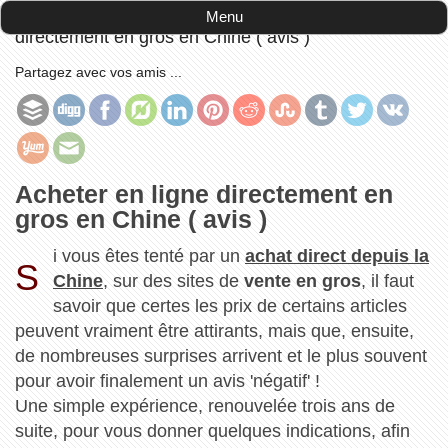
Accueil
-
avis consommateurs
-
Acheter en ligne
Menu
directement en gros en Chine ( avis )
Partagez avec vos amis ...
Acheter en ligne directement en
gros en Chine ( avis )
i vous êtes tenté par un
achat direct depuis la
S
Chine
, sur des sites de
vente en gros
, il faut
savoir que certes les prix de certains articles
peuvent vraiment être attirants, mais que, ensuite,
de nombreuses surprises arrivent et le plus souvent
pour avoir finalement un avis 'négatif' !
Une simple expérience, renouvelée trois ans de
suite, pour vous donner quelques indications, afin