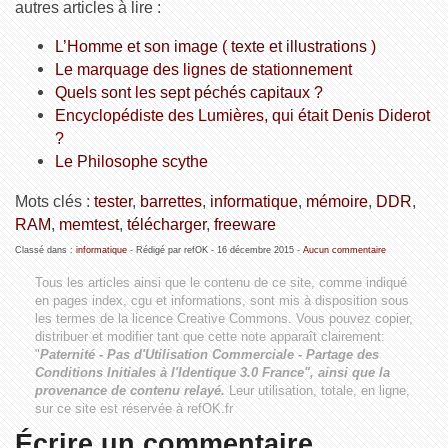
autres articles à lire :
L’Homme et son image ( texte et illustrations )
Le marquage des lignes de stationnement
Quels sont les sept péchés capitaux ?
Encyclopédiste des Lumières, qui était Denis Diderot
?
Le Philosophe scythe
Mots clés :
tester
,
barrettes
,
informatique
,
mémoire
,
DDR
,
RAM
,
memtest
,
télécharger
,
freeware
Classé dans :
informatique
- Rédigé par refOK -
16 décembre 2015
-
Aucun commentaire
Tous les articles ainsi que le contenu de ce site, comme indiqué
en pages index, cgu et informations, sont mis à disposition sous
les termes de la licence
Creative Commons
. Vous pouvez copier,
distribuer et modifier tant que cette note apparaît clairement:
"
Paternité - Pas d'Utilisation Commerciale - Partage des
Conditions Initiales à l'Identique 3.0 France", ainsi que la
provenance de contenu relayé.
Leur utilisation, totale, en ligne,
sur ce site est réservée à refOK.fr
Écrire un commentaire