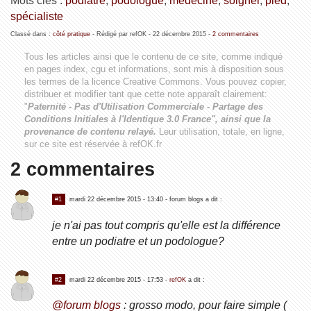
Mots clés :
podiatre
,
podologue
,
médecine
,
soigner
,
pied
,
spécialiste
Classé dans :
côté pratique
- Rédigé par refOK -
22 décembre 2015
-
2 commentaires
Tous les articles ainsi que le contenu de ce site, comme indiqué
en pages index, cgu et informations, sont mis à disposition sous
les termes de la licence
Creative Commons
. Vous pouvez copier,
distribuer et modifier tant que cette note apparaît clairement:
"
Paternité - Pas d'Utilisation Commerciale - Partage des
Conditions Initiales à l'Identique 3.0 France", ainsi que la
provenance de contenu relayé.
Leur utilisation, totale, en ligne,
sur ce site est réservée à refOK.fr
2 commentaires
#1
mardi 22 décembre 2015 - 13:40
- forum blogs a dit :
je n'ai pas tout compris qu'elle est la différence
entre un podiatre et un podologue?
#2
mardi 22 décembre 2015 - 17:53
-
refOK
a dit :
@forum blogs
: grosso modo, pour faire simple (