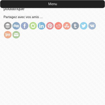
Accueil
-
côté pratique
-
Spécialiste en médecine
Menu
podiatrique
Partagez avec vos amis ...