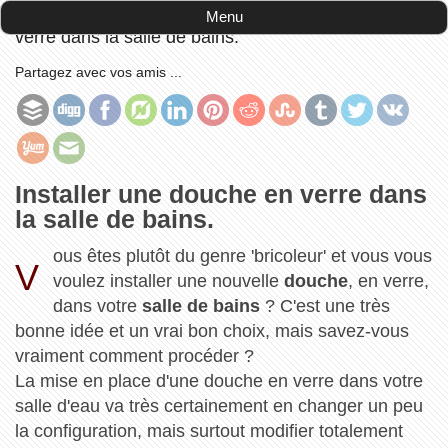
Accueil
-
Brico / Déco
-
Installer une douche en
Menu
verre dans la salle de bains.
Partagez avec vos amis ...
Installer une douche en verre dans
la salle de bains.
ous êtes plutôt du genre 'bricoleur' et vous vous
V
voulez installer une nouvelle
douche
, en verre,
dans votre
salle de bains
? C'est une très
bonne idée et un vrai bon choix, mais savez-vous
vraiment comment procéder ?
La mise en place d'une douche en verre dans votre
salle d'eau va très certainement en changer un peu
la configuration, mais surtout modifier totalement