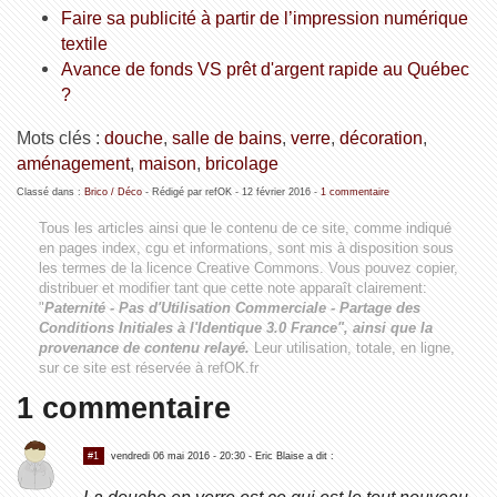
Faire sa publicité à partir de l’impression numérique
textile
Avance de fonds VS prêt d'argent rapide au Québec
?
Mots clés :
douche
,
salle de bains
,
verre
,
décoration
,
aménagement
,
maison
,
bricolage
Classé dans :
Brico / Déco
- Rédigé par refOK -
12 février 2016
-
1 commentaire
Tous les articles ainsi que le contenu de ce site, comme indiqué
en pages index, cgu et informations, sont mis à disposition sous
les termes de la licence
Creative Commons
. Vous pouvez copier,
distribuer et modifier tant que cette note apparaît clairement:
"
Paternité - Pas d'Utilisation Commerciale - Partage des
Conditions Initiales à l'Identique 3.0 France", ainsi que la
provenance de contenu relayé.
Leur utilisation, totale, en ligne,
sur ce site est réservée à refOK.fr
1 commentaire
#1
vendredi 06 mai 2016 - 20:30
- Eric Blaise a dit :
La douche en verre est ce qui est le tout nouveau