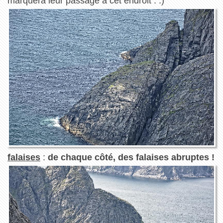
marquera leur passage à cet endroit . :)
falaises
:
de chaque côté, des falaises abruptes !