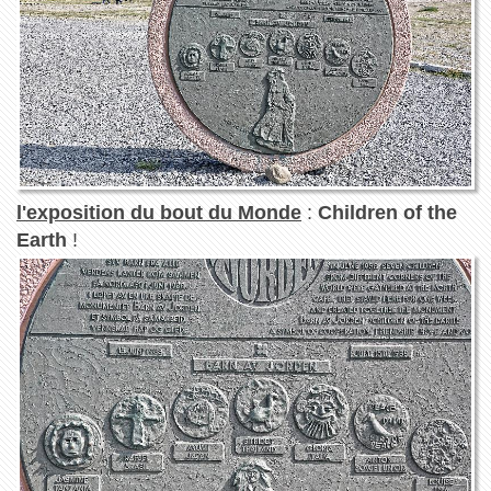
l'exposition du bout du Monde
:
Children of the
Earth
!