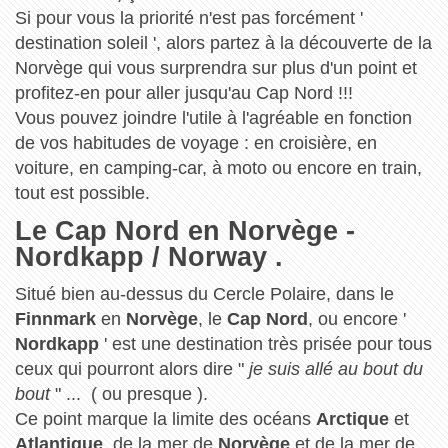
Si pour vous la priorité n'est pas forcément '
destination soleil ', alors partez à la découverte de la
Norvège qui vous surprendra sur plus d'un point et
profitez-en pour aller jusqu'au Cap Nord !!!
Vous pouvez joindre l'utile à l'agréable en fonction
de vos habitudes de voyage : en croisière, en
voiture, en camping-car, à moto ou encore en train,
tout est possible.
Le Cap Nord en Norvège -
Nordkapp / Norway .
Situé bien au-dessus du Cercle Polaire, dans le
Finnmark
en
Norvège
, le
Cap Nord
, ou encore '
Nordkapp
' est une destination très prisée pour tous
ceux qui pourront alors dire "
je suis allé au bout du
bout
" ... ( ou presque ).
Ce point marque la limite des océans
Arctique
et
Atlantique
, de la mer de
Norvège
et de la mer de