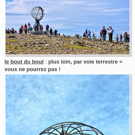
le bout du bout
:
plus loin, par voie terrestre =
vous ne pourrez pas !