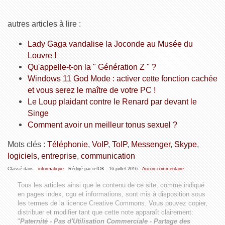
autres articles à lire :
Lady Gaga vandalise la Joconde au Musée du
Louvre !
Qu'appelle-t-on la " Génération Z " ?
Windows 11 God Mode : activer cette fonction cachée
et vous serez le maître de votre PC !
Le Loup plaidant contre le Renard par devant le
Singe
Comment avoir un meilleur tonus sexuel ?
Mots clés :
Téléphonie
,
VoIP
,
ToIP
,
Messenger
,
Skype
,
logiciels
,
entreprise
,
communication
Classé dans :
informatique
- Rédigé par refOK -
16 juillet 2016
-
Aucun commentaire
Tous les articles ainsi que le contenu de ce site, comme indiqué
en pages index, cgu et informations, sont mis à disposition sous
les termes de la licence
Creative Commons
. Vous pouvez copier,
distribuer et modifier tant que cette note apparaît clairement:
"
Paternité - Pas d'Utilisation Commerciale - Partage des