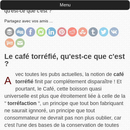
Accueil
-
avis consommateurs
-
Le café torréfié,
Menu
qu'est-ce que c'est ?
Partagez avec vos amis ...
Le café torréfié, qu'est-ce que c'est
?
vec toutes les pubs actuelles, la notion de
café
A
torréfié
finit par complétement disparaître ! Et
pourtant, le Café, cette boisson quasi
universelle est plus que étroitement liée à celle de la
"
torréfaction
", un principe que tout bon fabriquant
ne saurait ignnoré, un principe que tout
consommateur ne devrait pas non plus oublier, car
c'est l'une des bases de la conservation de toutes