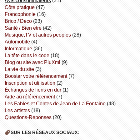
avis consommateurs
(31)
côté pratique
(47)
Francophonie
(16)
Brico / Déco
(23)
Santé / Bien être
(42)
Musique,TV et autres peoples
(28)
Automobile
(4)
informatique
(36)
la tête dans le code
(18)
Blog ou site avec PluXml
(9)
la vie du site
(3)
booster votre référencement
(7)
inscription et utilisation
(2)
échanges de liens en dur
(1)
aide au référencement
(7)
Les Fables et Contes de Jean de La Fontaine
(48)
Les artistes
(18)
Questions-Réponses
(20)
SUR LES RÉSEAUX SOCIAUX: