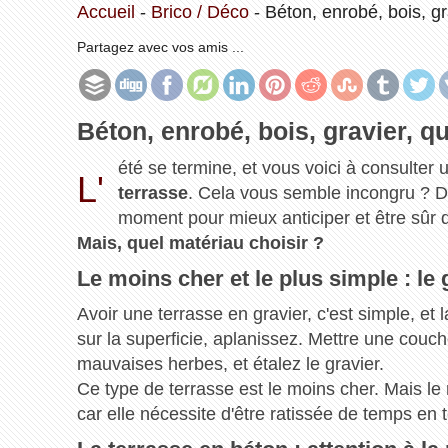
Accueil
-
Brico / Déco
-
Béton, enrobé, bois, g
Partagez avec vos amis ...
Béton, enrobé, bois, gravier, q
été se termine, et vous voici à consulter u
L'
terrasse
. Cela vous semble incongru ? D
moment pour mieux anticiper et être sûr de
Mais, quel matériau choisir ?
Le moins cher et le plus simple : le g
Avoir une terrasse en gravier, c'est simple, e
sur la superficie, aplanissez. Mettre une couc
mauvaises herbes, et étalez le gravier.
Ce type de terrasse est le moins cher. Mais l
car elle nécessite d'être ratissée de temps en 