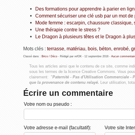
Des formations pour apprendre à parier en lig
Comment sécuriser une clé usb par un mot de
Mode femme : escarpin, chaussure classique, 
Une thérapie contre le stress ?
Le Dragon à plusieurs têtes et le Dragon à plu
Mots clés :
terrasse
,
matériau
,
bois
,
béton
,
enrobé
,
g
Classé dans :
Brico / Déco
- Rédigé par refOK -
12 septembre 2016
-
Aucun commentair
Tous les articles ainsi que le contenu de ce site, comme ind
sous les termes de la licence
Creative Commons
. Vous pouv
clairement: "
Paternité - Pas d'Utilisation Commerciale - P
que la provenance de contenu relayé.
Leur utilisation, tot
Écrire un commentaire
Votre nom ou pseudo :
Votre adresse e-mail (facultatif):
Votre site Inter