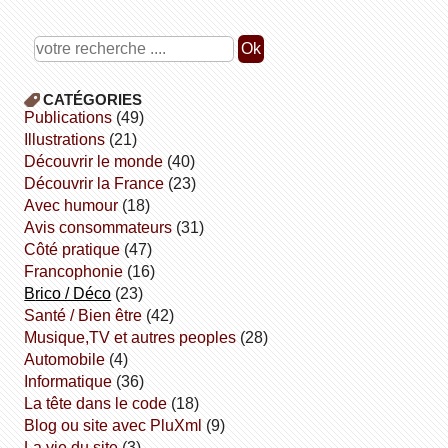
CATÉGORIES
publications
(49)
illustrations
(21)
découvrir le monde
(40)
découvrir la France
(23)
avec humour
(18)
avis consommateurs
(31)
côté pratique
(47)
Francophonie
(16)
Brico / Déco
(23)
Santé / Bien être
(42)
Musique,TV et autres peoples
(28)
Automobile
(4)
informatique
(36)
la tête dans le code
(18)
Blog ou site avec PluXml
(9)
la vie du site
(3)