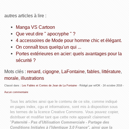
autres articles à lire :
Manga VS Cartoon
Que veut dire " apocryphe " ?
4 accessoires de Mode pour homme chic et élégant.
On connaît tous quelqu'un qui ...
Portes extérieures en acier: quels avantages pour la
sécurité ?
Mots clés :
renard
,
cigogne
,
LaFontaine
,
fables
,
littérature
,
morale
,
illustrations
Classé dans :
Les Fables et Contes de Jean de La Fontaine
- Rédigé par refOK -
24 octobre 2016
-
Aucun commentaire
Tous les articles ainsi que le contenu de ce site, comme indiqué
en pages index, cgu et informations, sont mis à disposition sous
les termes de la licence
Creative Commons
. Vous pouvez copier,
distribuer et modifier tant que cette note apparaît clairement:
"
Paternité - Pas d'Utilisation Commerciale - Partage des
Conditions Initiales à l'Identique 3.0 France", ainsi que la