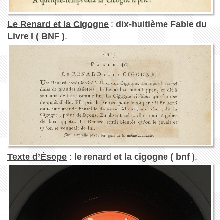
Le Renard et la Cigogne
:
dix-huitième Fable du
Livre I ( BNF )
.
Texte d’Ésope
:
le renard et la cigogne ( bnf )
.