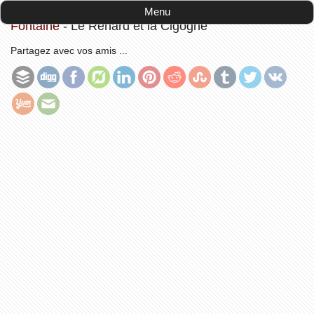
Accueil
-
Les Fables et Contes de Jean de La
Menu
Fontaine
-
Le Renard et la Cigogne
Partagez avec vos amis ...