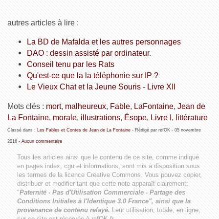
autres articles à lire :
La BD de Mafalda et les autres personnages
DAO : dessin assisté par ordinateur.
Conseil tenu par les Rats
Qu'est-ce que la la téléphonie sur IP ?
Le Vieux Chat et la Jeune Souris - Livre XII
Mots clés :
mort
,
malheureux
,
Fable
,
LaFontaine
,
Jean de
La Fontaine
,
morale
,
illustrations
,
Ésope
,
Livre I
,
littérature
Classé dans :
Les Fables et Contes de Jean de La Fontaine
- Rédigé par refOK -
05 novembre
2016
-
Aucun commentaire
Tous les articles ainsi que le contenu de ce site, comme indiqué
en pages index, cgu et informations, sont mis à disposition sous
les termes de la licence
Creative Commons
. Vous pouvez copier,
distribuer et modifier tant que cette note apparaît clairement:
"
Paternité - Pas d'Utilisation Commerciale - Partage des
Conditions Initiales à l'Identique 3.0 France", ainsi que la
provenance de contenu relayé.
Leur utilisation, totale, en ligne,
sur ce site est réservée à refOK.fr