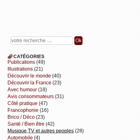
CATÉGORIES
publications
(49)
illustrations
(21)
découvrir le monde
(40)
découvrir la France
(23)
avec humour
(18)
avis consommateurs
(31)
côté pratique
(47)
Francophonie
(16)
Brico / Déco
(23)
Santé / Bien être
(42)
Musique,TV et autres peoples
(28)
Automobile
(4)