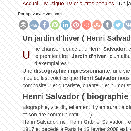
Accueil
-
Musique,TV et autres peoples
-
Un ja
Partagez avec vos amis ...
Un jardin d'hiver ( Henri Salvad
ne chanson douce ... d'
Henri Salvador
, 
U
le premier titre '
Jardin d'hiver
' d'un albu
d’exemplaires !
Une
discographie impressionnante
, une vie
indélébiles, voici ce que
Henri Salvador
nous à
compositeur et guitariste, chanteur et humorist
Henri Salvador ( biographie 
Biographie, vite dit, tellement il y en aurait à d
et son rire communicatif .... :)
Henri Salvador, né ' Henri Gabriel Salvador ',
1917 et décédé à Paris le 13 février 2008 est, e