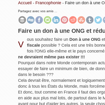
Accueil
-
Francophonie
-
Faire un don à une ON
Partagez avec vos amis ...
Faire un don à une ONG et réduc
ous souhaitez faire un
Don à une ONG
et
V
fiscale
possible ? Cela est une très bonn
fois l'ONG elle-même et le pays concerné
ne devraient même pas exister !!!
Pourquoi dans notre Monde contemporain actue
essayer de faire un minimum de bien, de donne
dans le besoin ???
Cela devrait être, normalement et logiquement,
donc à tous les États du Monde, mais forcément 
Et donc, tout comme en France il faut des or
en aide aux plus mal lotis, de partout dans le
ayant pour but d'aider les autres, la seule ch