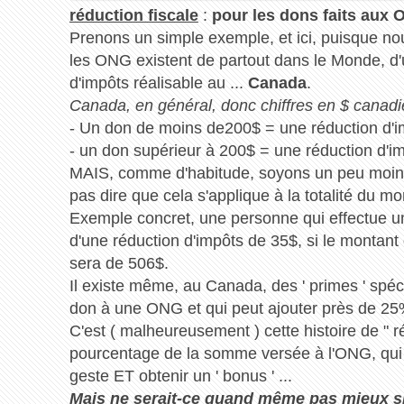
réduction fiscale
:
pour les dons faits aux
Prenons un simple exemple, et ici, puisque no
les ONG existent de partout dans le Monde, d'u
d'impôts réalisable au ...
Canada
.
Canada, en général, donc chiffres en $ canadie
- Un don de moins de200$ = une réduction d'
- un don supérieur à 200$ = une réduction d'i
MAIS, comme d'habitude, soyons un peu moins 
pas dire que cela s'applique à la totalité du mo
Exemple concret, une personne qui effectue u
d'une réduction d'impôts de 35$, si le montant
sera de 506$.
Il existe même, au Canada, des ' primes ' spéci
don à une ONG et qui peut ajouter près de 25%
C'est ( malheureusement ) cette histoire de " r
pourcentage de la somme versée à l'ONG, qui p
geste ET obtenir un ' bonus ' ...
Mais ne serait-ce quand même pas mieux si 