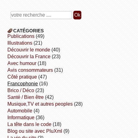
CATÉGORIES
publications
(49)
illustrations
(21)
découvrir le monde
(40)
découvrir la France
(23)
avec humour
(18)
avis consommateurs
(31)
côté pratique
(47)
Francophonie
(16)
Brico / Déco
(23)
Santé / Bien être
(42)
Musique,TV et autres peoples
(28)
Automobile
(4)
informatique
(36)
la tête dans le code
(18)
Blog ou site avec PluXml
(9)
la vie du site
(3)