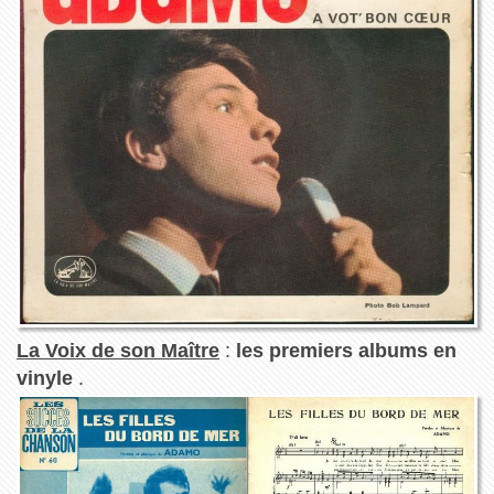
La Voix de son Maître
:
les premiers albums en
vinyle
.