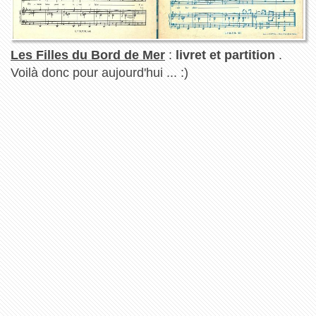
Les Filles du Bord de Mer
:
livret et partition
.
Voilà donc pour aujourd'hui ... :)