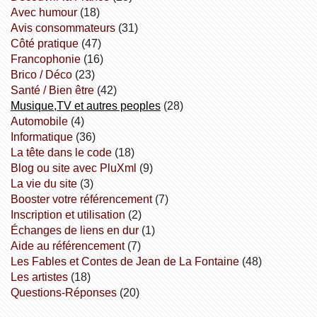
avec humour
(18)
avis consommateurs
(31)
côté pratique
(47)
Francophonie
(16)
Brico / Déco
(23)
Santé / Bien être
(42)
Musique,TV et autres peoples
(28)
Automobile
(4)
informatique
(36)
la tête dans le code
(18)
Blog ou site avec PluXml
(9)
la vie du site
(3)
booster votre référencement
(7)
inscription et utilisation
(2)
échanges de liens en dur
(1)
aide au référencement
(7)
Les Fables et Contes de Jean de La Fontaine
(48)
Les artistes
(18)
Questions-Réponses
(20)