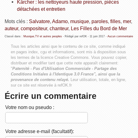
Kärcher : les nettoyeurs haute pression, pièces
détachées et entretien
Mots clés :
Salvatore
,
Adamo
,
musique
,
paroles
,
filles
,
mer
,
auteur
,
compositeur
,
chanteur
,
Les Filles du Bord de Mer
Classé dans :
Musique,TV et autres peoples
- Rédigé par refOK -
11 juin 2017
-
Aucun commentaire
Tous les articles ainsi que le contenu de ce site, comme indiqué
en pages index, cgu et informations, sont mis à disposition sous
les termes de la licence
Creative Commons
. Vous pouvez copier,
distribuer et modifier tant que cette note apparaît clairement:
"
Paternité - Pas d'Utilisation Commerciale - Partage des
Conditions Initiales à l'Identique 3.0 France", ainsi que la
provenance de contenu relayé.
Leur utilisation, totale, en ligne,
sur ce site est réservée à refOK.fr
Écrire un commentaire
Votre nom ou pseudo :
Votre adresse e-mail (facultatif):