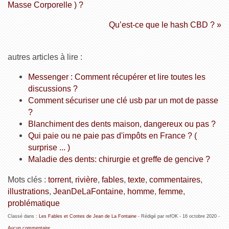
Masse Corporelle ) ?
Qu’est-ce que le hash CBD ? »
autres articles à lire :
Messenger : Comment récupérer et lire toutes les
discussions ?
Comment sécuriser une clé usb par un mot de passe
?
Blanchiment des dents maison, dangereux ou pas ?
Qui paie ou ne paie pas d'impôts en France ? (
surprise ... )
Maladie des dents: chirurgie et greffe de gencive ?
Mots clés :
torrent
,
rivière
,
fables
,
texte
,
commentaires
,
illustrations
,
JeanDeLaFontaine
,
homme
,
femme
,
problématique
Classé dans :
Les Fables et Contes de Jean de La Fontaine
- Rédigé par refOK -
16 octobre 2020
-
Aucun commentaire