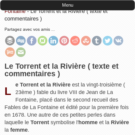
Accueil
-
Les Fables et Contes de Jean de La
Menu
Fontaine
-
Le Torrent et la Rivière ( texte et
commentaires )
Partagez avec vos amis ...
Le Torrent et la Rivière ( texte et
commentaires )
e Torrent et la Rivière
est la vingt-troisième (
L
23ème ) fable du livre VIII de Jean de La
Fontaine, placé dans le second recueil des
Fables de La Fontaine et édité pour la première fois
en 1678. Une autre de ces petites perles dans
laquelle le
Torrent
symbolise l'
homme
et la
Rivière
la
femme
.