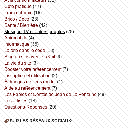
avis consommateurs
(31)
côté pratique
(47)
Francophonie
(16)
Brico / Déco
(23)
Santé / Bien être
(42)
Musique,TV et autres peoples
(28)
Automobile
(4)
informatique
(36)
la tête dans le code
(18)
Blog ou site avec PluXml
(9)
la vie du site
(3)
booster votre référencement
(7)
inscription et utilisation
(2)
échanges de liens en dur
(1)
aide au référencement
(7)
Les Fables et Contes de Jean de La Fontaine
(48)
Les artistes
(18)
Questions-Réponses
(20)
SUR LES RÉSEAUX SOCIAUX: