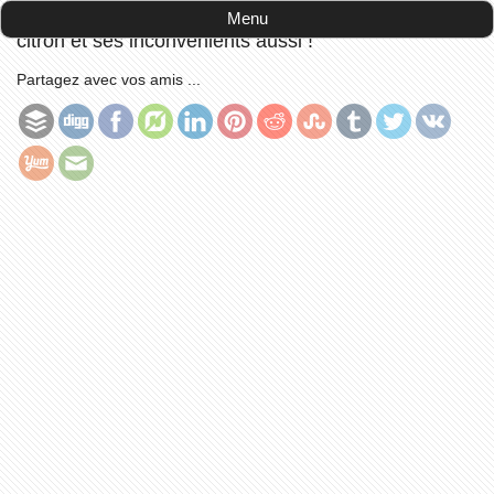
Accueil
-
Santé / Bien être
-
Toutes les vertus du
Menu
citron et ses inconvénients aussi !
Partagez avec vos amis ...