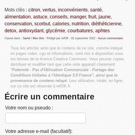
Mots clés :
citron
,
vertus
,
inconvénients
,
santé
,
alimentation
,
astuce
,
conseils
,
manger
,
fruit
,
jaune
,
conservation
,
scorbut
,
calories
,
nutrition
,
diéthéticienne
,
detox
,
antioxydant
,
glycémie
,
courbatures
,
aphtes
Classé dans :
Santé / Bien être
- Rédigé par refOK -
02 septembre 2022
-
Aucun commentaire
Tous les articles ainsi que le contenu de ce site, comme indiqué
en pages index, cgu et informations, sont mis à disposition sous
les termes de la licence
Creative Commons
. Vous pouvez copier,
distribuer et modifier tant que cette note apparaît clairement:
"
Paternité - Pas d'Utilisation Commerciale - Partage des
Conditions Initiales à l'Identique 3.0 France", ainsi que la
provenance de contenu relayé.
Leur utilisation, totale, en ligne,
sur ce site est réservée à refOK.fr
Écrire un commentaire
Votre nom ou pseudo :
Votre adresse e-mail (facultatif):