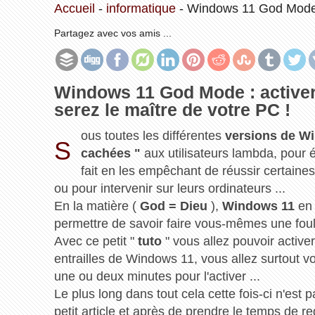
Accueil
-
informatique
-
Windows 11 God Mode : 
Partagez avec vos amis ...
Windows 11 God Mode : activer 
serez le maître de votre PC !
ous toutes les différentes
versions de W
S
cachées "
aux utilisateurs lambda, pour é
fait en les empêchant de réussir certaine
ou pour intervenir sur leurs ordinateurs ...
En la matière (
God = Dieu
),
Windows 11
en 
permettre de savoir faire vous-mêmes une foul
Avec ce petit "
tuto
" vous allez pouvoir active
entrailles de Windows 11, vous allez surtout v
une ou deux minutes pour l'activer ...
Le plus long dans tout cela cette fois-ci n'est p
petit article et après de prendre le temps de r