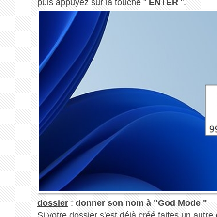
puis appuyez sur la touche "
ENTER
".
dossier
:
donner son nom à "God Mode "
Si votre dossier s'est déjà créé faites un autre 