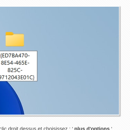
clic droit dessus et choisissez : '
plus d'options
',