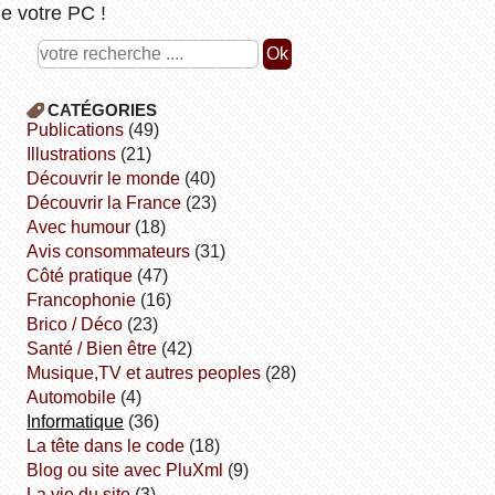
e votre PC !
CATÉGORIES
publications
(49)
illustrations
(21)
découvrir le monde
(40)
découvrir la France
(23)
avec humour
(18)
avis consommateurs
(31)
côté pratique
(47)
Francophonie
(16)
Brico / Déco
(23)
Santé / Bien être
(42)
Musique,TV et autres peoples
(28)
Automobile
(4)
informatique
(36)
la tête dans le code
(18)
Blog ou site avec PluXml
(9)
la vie du site
(3)