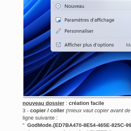
nouveau dossier
:
création facile
3 -
copier / coller
(mieux vaut copier avant de 
ligne suivante :
"
GodMode.{ED7BA470-8E54-465E-825C-9