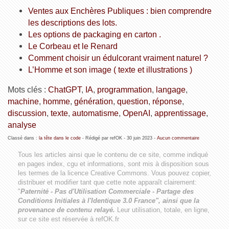
Ventes aux Enchères Publiques : bien comprendre
les descriptions des lots.
Les options de packaging en carton .
Le Corbeau et le Renard
Comment choisir un édulcorant vraiment naturel ?
L’Homme et son image ( texte et illustrations )
Mots clés :
ChatGPT
,
IA
,
programmation
,
langage
,
machine
,
homme
,
génération
,
question
,
réponse
,
discussion
,
texte
,
automatisme
,
OpenAI
,
apprentissage
,
analyse
Classé dans :
la tête dans le code
- Rédigé par refOK -
30 juin 2023
-
Aucun commentaire
Tous les articles ainsi que le contenu de ce site, comme indiqué
en pages index, cgu et informations, sont mis à disposition sous
les termes de la licence
Creative Commons
. Vous pouvez copier,
distribuer et modifier tant que cette note apparaît clairement:
"
Paternité - Pas d'Utilisation Commerciale - Partage des
Conditions Initiales à l'Identique 3.0 France", ainsi que la
provenance de contenu relayé.
Leur utilisation, totale, en ligne,
sur ce site est réservée à refOK.fr