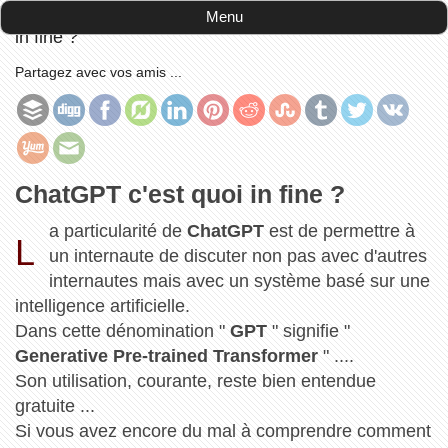
Accueil
-
la tête dans le code
-
ChatGPT c'est quoi
Menu
in fine ?
Partagez avec vos amis ...
ChatGPT c'est quoi in fine ?
a particularité de
ChatGPT
est de permettre à
L
un internaute de discuter non pas avec d'autres
internautes mais avec un système basé sur une
intelligence artificielle.
Dans cette dénomination "
GPT
" signifie "
Generative Pre-trained Transformer
" ....
Son utilisation, courante, reste bien entendue
gratuite ...
Si vous avez encore du mal à comprendre comment