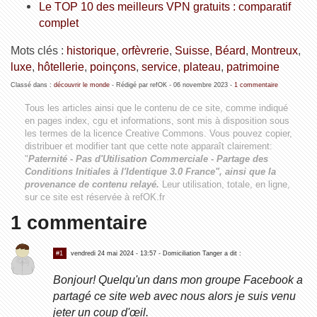
Le TOP 10 des meilleurs VPN gratuits : comparatif
complet
Mots clés :
historique
,
orfèvrerie
,
Suisse
,
Béard
,
Montreux
,
luxe
,
hôtellerie
,
poinçons
,
service
,
plateau
,
patrimoine
Classé dans :
découvrir le monde
- Rédigé par refOK -
06 novembre 2023
-
1 commentaire
Tous les articles ainsi que le contenu de ce site, comme indiqué
en pages index, cgu et informations, sont mis à disposition sous
les termes de la licence
Creative Commons
. Vous pouvez copier,
distribuer et modifier tant que cette note apparaît clairement:
"
Paternité - Pas d'Utilisation Commerciale - Partage des
Conditions Initiales à l'Identique 3.0 France", ainsi que la
provenance de contenu relayé.
Leur utilisation, totale, en ligne,
sur ce site est réservée à refOK.fr
1 commentaire
#1
vendredi 24 mai 2024 - 13:57
- Domiciliation Tanger a dit :
Bonjour! Quelqu'un dans mon groupe Facebook a
partagé ce site web avec nous alors je suis venu
jeter un coup d'œil.