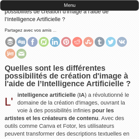
Accueil
-
informatique
-
Quelles sont les différentes
Menu
possibilités de création d'image à l'aide de
l’Intelligence Artificielle ?
Partagez avec vos amis ...
Quelles sont les différentes
possibilités de création d'image à
l'aide de l’Intelligence Artificielle ?
intelligence artificielle
(
IA
) a révolutionné le
L'
domaine de la création d'images, ouvrant la
voie à des possibilités infinies
pour les
artistes et les créateurs de contenu
. Avec des
outils comme Canva et Fotor, les utilisateurs
peuvent transformer des descriptions textuelles en