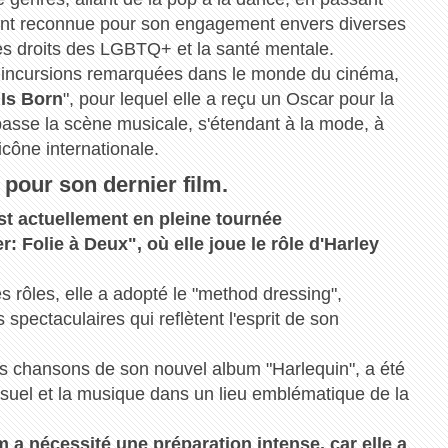
ement reconnue pour son engagement envers diverses
es droits des LGBTQ+ et la santé mentale.
des incursions remarquées dans le monde du cinéma,
 Is Born
", pour lequel elle a reçu un Oscar pour la
passe la scène musicale, s'étendant à la mode, à
 icône internationale.
pour son dernier film.
est actuellement en pleine tournée
: Folie à Deux", où elle joue le rôle d'Harley
rôles, elle a adopté le "method dressing",
pectaculaires qui reflètent l'esprit de son
es chansons de son nouvel album "Harlequin", a été
visuel et la musique dans un lieu emblématique de la
m a nécessité une préparation intense, car elle a