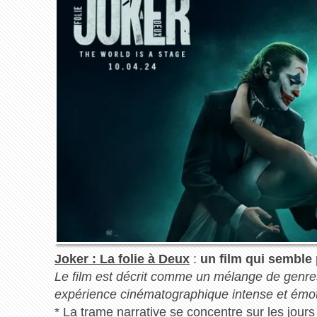
Joker : La folie à Deux
:
un film qui semble 
Le film est décrit comme un mélange de genres
expérience cinématographique intense et émo
*
La trame narrative se concentre sur les jours