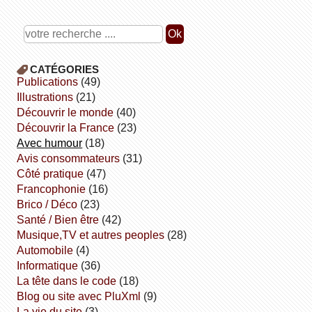
CATÉGORIES
publications
(49)
illustrations
(21)
découvrir le monde
(40)
découvrir la France
(23)
avec humour
(18)
avis consommateurs
(31)
côté pratique
(47)
Francophonie
(16)
Brico / Déco
(23)
Santé / Bien être
(42)
Musique,TV et autres peoples
(28)
Automobile
(4)
informatique
(36)
la tête dans le code
(18)
Blog ou site avec PluXml
(9)
la vie du site
(3)