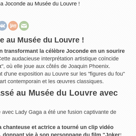
la Joconde au Musée du Louvre !
e au Musée du Louvre !
n transformant la célèbre Joconde en un sourire
ette audacieuse interprétation artistique coïncide
x
", où elle joue aux côtés de Joaquin Phoenix.
'une exposition au Louvre sur les "figures du fou"
 l'art contemporain et les œuvres classiques.
passé au Musée du Louvre avec
 avec Lady Gaga a été une fusion captivante de
a chanteuse et actrice a tourné un clip vidéo
 donnant vie à son personnage du film "Joker: