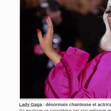
Lady Gaga
:
désormais chanteuse et actric
Sa musique se caractérise par son mélange de 