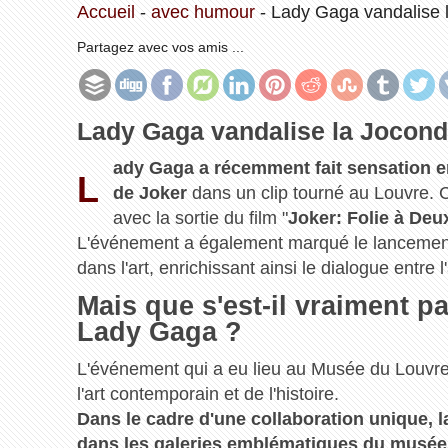
Accueil
-
avec humour
-
Lady Gaga vandalise 
Partagez avec vos amis ...
Lady Gaga vandalise la Jocond
ady Gaga a récemment fait sensation e
L
de Joker
dans un clip tourné au Louvre. C
avec la sortie du film "
Joker: Folie à Deu
L'événement a également marqué le lancement d
dans l'art, enrichissant ainsi le dialogue entre
Mais que s'est-il vraiment 
Lady Gaga ?
L'événement qui a eu lieu au Musée du Louvre
l'art contemporain et de l'histoire.
Dans le cadre d'une collaboration unique, l
dans les galeries emblématiques du musée,