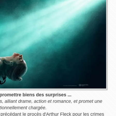
promettre biens des surprises ...
, alliant drame, action et romance, et promet une
tionnellement chargée.
 précédant le procès d'Arthur Fleck pour les crimes