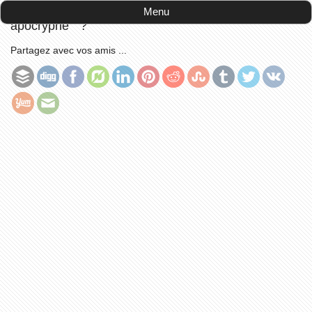
Accueil
-
Questions-Réponses
-
Que veut dire "
Menu
apocryphe " ?
Partagez avec vos amis ...