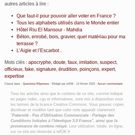
autres articles à lire :
Que faut-il pour pouvoir aller voter en France ?
Tous les alphabets utilisés dans le Monde entier
Hôtel Riu El Mansour - Mahdia
Béton, enrobé, bois, gravier, quel matériau pour ma
terrasse ?
L’Aigle et l’Escarbot .
Mots clés :
apocryphe
,
doute
,
faux
,
imitation
,
suspect
,
officieux
,
fake
,
signature
,
érudition
,
poinçons
,
expert
,
expertise
Classé dans :
Questions-Réponses
- Rédigé par refOK -
13 février 2025
-
Aucun commentaire
Tous les articles ainsi que le contenu de ce site, comme indiqué
en pages index, cgu et informations, sont mis à disposition sous
les termes de la licence
Creative Commons
. Vous pouvez copier,
distribuer et modifier tant que cette note apparaît clairement:
"
Paternité - Pas d'Utilisation Commerciale - Partage des
Conditions Initiales à l'Identique 3.0 France", ainsi que la
provenance de contenu relayé.
Leur utilisation, totale, en ligne,
sur ce site est réservée à refOK.fr