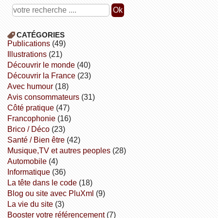
CATÉGORIES
publications
(49)
illustrations
(21)
découvrir le monde
(40)
découvrir la France
(23)
avec humour
(18)
avis consommateurs
(31)
côté pratique
(47)
Francophonie
(16)
Brico / Déco
(23)
Santé / Bien être
(42)
Musique,TV et autres peoples
(28)
Automobile
(4)
informatique
(36)
la tête dans le code
(18)
Blog ou site avec PluXml
(9)
la vie du site
(3)
booster votre référencement
(7)