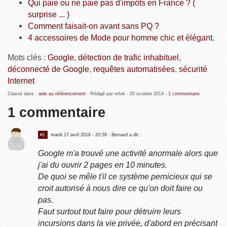
Qui paie ou ne paie pas d'impôts en France ? (
surprise ... )
Comment faisait-on avant sans PQ ?
4 accessoires de Mode pour homme chic et élégant.
Mots clés :
Google
,
détection de trafic inhabituel
,
déconnecté de Google
,
requêtes automatisées
,
sécurité
Internet
Classé dans :
aide au référencement
- Rédigé par refok -
05 octobre 2014
-
1 commentaire
1 commentaire
#1
mardi 17 avril 2018 - 20:59
- Bernard a dit :
Google m'a trouvé une activité anormale alors que
j'ai du ouvrir 2 pages en 10 minutes.
De quoi se mêle t'il ce système pernicieux qui se
croit autorisé à nous dire ce qu'on doit faire ou
pas.
Faut surtout tout faire pour détruire leurs
incursions dans la vie privée, d'abord en précisant