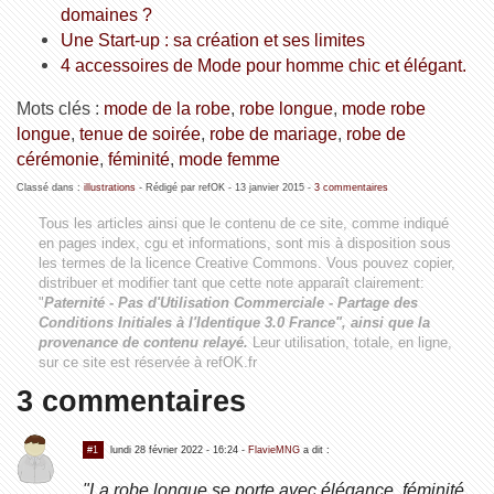
domaines ?
Une Start-up : sa création et ses limites
4 accessoires de Mode pour homme chic et élégant.
Mots clés :
mode de la robe
,
robe longue
,
mode robe
longue
,
tenue de soirée
,
robe de mariage
,
robe de
cérémonie
,
féminité
,
mode femme
Classé dans :
illustrations
- Rédigé par refOK -
13 janvier 2015
-
3 commentaires
Tous les articles ainsi que le contenu de ce site, comme indiqué
en pages index, cgu et informations, sont mis à disposition sous
les termes de la licence
Creative Commons
. Vous pouvez copier,
distribuer et modifier tant que cette note apparaît clairement:
"
Paternité - Pas d'Utilisation Commerciale - Partage des
Conditions Initiales à l'Identique 3.0 France", ainsi que la
provenance de contenu relayé.
Leur utilisation, totale, en ligne,
sur ce site est réservée à refOK.fr
3 commentaires
#1
lundi 28 février 2022 - 16:24
-
FlavieMNG
a dit :
"La robe longue se porte avec élégance, féminité