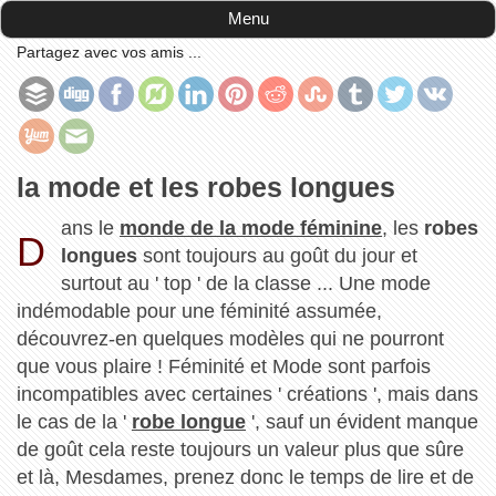
Accueil
-
illustrations
-
la mode et les robes longues
Menu
Partagez avec vos amis ...
la mode et les robes longues
ans le
monde de la mode féminine
, les
robes
D
longues
sont toujours au goût du jour et
surtout au ' top ' de la classe ... Une mode
indémodable pour une féminité assumée,
découvrez-en quelques modèles qui ne pourront
que vous plaire ! Féminité et Mode sont parfois
incompatibles avec certaines ' créations ', mais dans
le cas de la '
robe longue
', sauf un évident manque
de goût cela reste toujours un valeur plus que sûre
et là, Mesdames, prenez donc le temps de lire et de