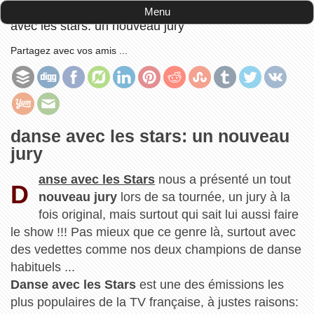
Accueil
-
Musique,TV et autres peoples
-
danse
Menu
avec les stars: un nouveau jury
Partagez avec vos amis ...
danse avec les stars: un nouveau
jury
anse avec les Stars
nous a présenté un tout
D
nouveau jury
lors de sa tournée, un jury à la
fois original, mais surtout qui sait lui aussi faire
le show !!! Pas mieux que ce genre là, surtout avec
des vedettes comme nos deux champions de danse
habituels ...
Danse avec les Stars
est une des émissions les
plus populaires de la TV française, à justes raisons: