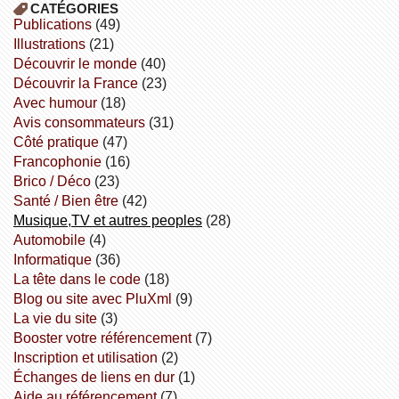
CATÉGORIES
publications
(49)
illustrations
(21)
découvrir le monde
(40)
découvrir la France
(23)
avec humour
(18)
avis consommateurs
(31)
côté pratique
(47)
Francophonie
(16)
Brico / Déco
(23)
Santé / Bien être
(42)
Musique,TV et autres peoples
(28)
Automobile
(4)
informatique
(36)
la tête dans le code
(18)
Blog ou site avec PluXml
(9)
la vie du site
(3)
booster votre référencement
(7)
inscription et utilisation
(2)
échanges de liens en dur
(1)
aide au référencement
(7)