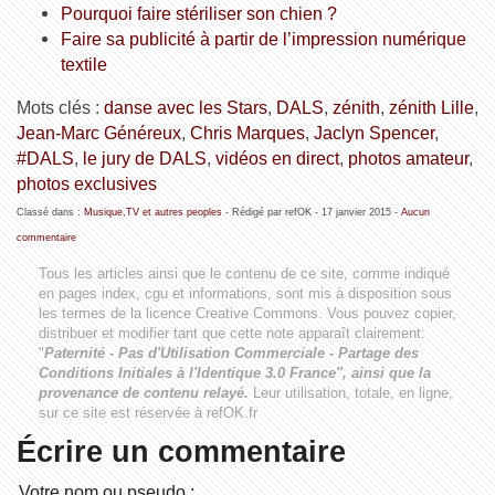
Pourquoi faire stériliser son chien ?
Faire sa publicité à partir de l’impression numérique
textile
Mots clés :
danse avec les Stars
,
DALS
,
zénith
,
zénith Lille
,
Jean-Marc Généreux
,
Chris Marques
,
Jaclyn Spencer
,
#DALS
,
le jury de DALS
,
vidéos en direct
,
photos amateur
,
photos exclusives
Classé dans :
Musique,TV et autres peoples
- Rédigé par refOK -
17 janvier 2015
-
Aucun
commentaire
Tous les articles ainsi que le contenu de ce site, comme indiqué
en pages index, cgu et informations, sont mis à disposition sous
les termes de la licence
Creative Commons
. Vous pouvez copier,
distribuer et modifier tant que cette note apparaît clairement:
"
Paternité - Pas d'Utilisation Commerciale - Partage des
Conditions Initiales à l'Identique 3.0 France", ainsi que la
provenance de contenu relayé.
Leur utilisation, totale, en ligne,
sur ce site est réservée à refOK.fr
Écrire un commentaire
Votre nom ou pseudo :