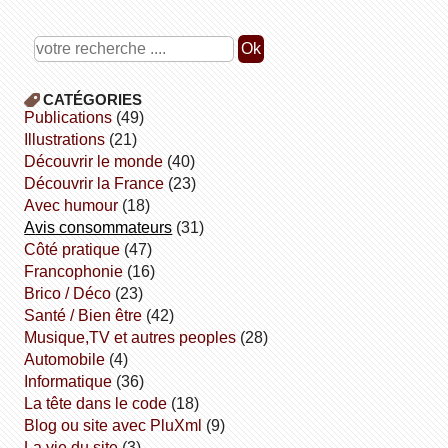
CATÉGORIES
publications
(49)
illustrations
(21)
découvrir le monde
(40)
découvrir la France
(23)
avec humour
(18)
avis consommateurs
(31)
côté pratique
(47)
Francophonie
(16)
Brico / Déco
(23)
Santé / Bien être
(42)
Musique,TV et autres peoples
(28)
Automobile
(4)
informatique
(36)
la tête dans le code
(18)
Blog ou site avec PluXml
(9)
la vie du site
(3)