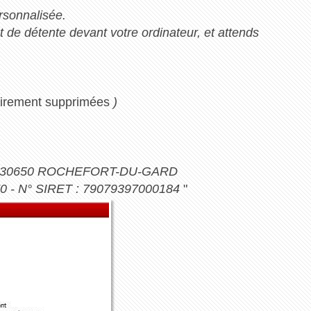
rsonnalisée.
e détente devant votre ordinateur, et attends
airement supprimées
)
e 30650 ROCHEFORT-DU-GARD
70 - N° SIRET : 79079397000184
"