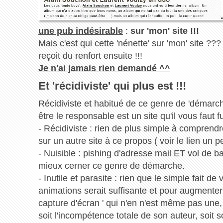
une pub indésirable
:
sur 'mon' site !!!
Mais c'est qui cette 'nénette' sur 'mon' site ??? 
reçoit du renfort ensuite !!!
Je n'ai jamais rien demandé ^^
Et 'récidiviste' qui plus est !!!
Récidiviste et habitué de ce genre de 'démarch
être le responsable est un site qu'il vous faut fui
- Récidiviste : rien de plus simple à comprendre
sur un autre site à ce propos ( voir le lien un p
- Nuisible : pishing d'adresse mail ET vol de b
mieux cerner ce genre de démarche.
- Inutile et parasite : rien que le simple fait de 
animations serait suffisante et pour augmenter 
capture d'écran ' qui n'en n'est même pas une, m
soit l'incompétence totale de son auteur, soi