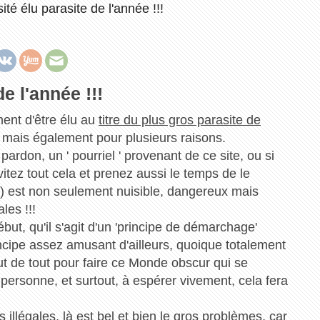
ité élu parasite de l'année !!!
e l'année !!!
ment d'être élu au
titre du plus gros parasite de
e, mais également pour plusieurs raisons.
pardon, un ' pourriel ' provenant de ce site, ou si
ez tout cela et prenez aussi le temps de le
) est non seulement nuisible, dangereux mais
les !!!
ébut, qu'il s'agit d'un 'principe de démarchage'
incipe assez amusant d'ailleurs, quoique totalement
ut de tout pour faire ce Monde obscur qui se
 personne, et surtout, à espérer vivement, cela fera
és illégales, là est bel et bien le gros problèmes, car