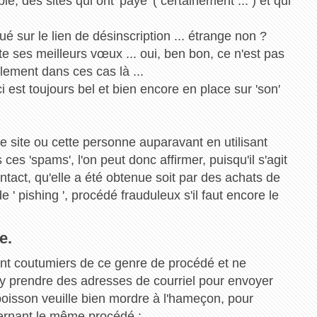
e, des sites qui ont 'payé' ( certainement ... ) et qui
ué sur le lien de désinscription ... étrange non ?
ses meilleurs vœux ... oui, ben bon, ce n'est pas
lement dans ces cas là ...
eci est toujours bel et bien encore en place sur 'son'
e site ou cette personne auparavant en utilisant
ces 'spams', l'on peut donc affirmer, puisqu'il s'agit
ntact, qu'elle a été obtenue soit par des achats de
 ' pishing ', procédé frauduleux s'il faut encore le
e.
sont coutumiers de ce genre de procédé et ne
d''y prendre des adresses de courriel pour envoyer
. poisson veuille bien mordre à l'hameçon, pour
ncernant le même procédé :