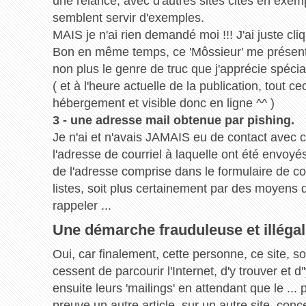
une relance, avec d'autres sites cités en exempl
semblent servir d'exemples.
MAIS je n'ai rien demandé moi !!! J'ai juste cliq
Bon en même temps, ce 'Môssieur' me présente 
non plus le genre de truc que j'apprécie spécia
( et à l'heure actuelle de la publication, tout c
hébergement et visible donc en ligne ^^ )
3 - une adresse mail obtenue par pishing.
Je n'ai et n'avais JAMAIS eu de contact avec c
l'adresse de courriel à laquelle ont été envoyés 
de l'adresse comprise dans le formulaire de co
listes, soit plus certainement par des moyens de
rappeler ...
Une démarche frauduleuse et illégal
Oui, car finalement, cette personne, ce site, 
cessent de parcourir l'Internet, d'y trouver et 
ensuite leurs 'mailings' en attendant que le ..
preuve un autre article, sur un autre site, co