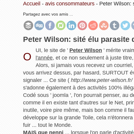
Accueil
-
avis consommateurs
-
Peter Wilson: s
Partagez avec vos amis ...
Peter Wilson: sité élu parasite d
UI, le site de '
Peter Wilson
' mérite vrai
O
l'année
, et ce non seulement à juste titr
Alors, si jamais vous recevez un courriel, 
vous arrivez dessus, par hasard, SURTOUT évit
signaler ... Ce site (
http://www.peter-wilson.fr/
s'adonne également à des activités 100% illéga
Codé sous ' joomla ', l'on pourrait penser, au d
comme il en existe tant d'autres sur le Net, pr
inutile, voire pire même, mais bon comme il fa
développe sur la grande Toile, cela n'étonnera
fuir ... tout le Monde.
MAIS que nenni
... lorsque l'on parle d'activit