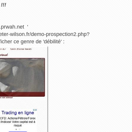
!!!
m.prwah.net '
/peter-wilson.fr/demo-prospection2.php?
her ce genre de 'débilité' :