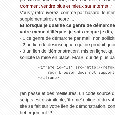
Comment vendre plus et mieux sur Internet ?
Vous y retrouverez, comme par hasard, le mêm
supplémentaires encore ...
Et lorsque je qualifie ce genre de démarche
voire même d'illégale, je sais ce que je di
- 1 ce genre de démarche par mail, non sollicit
- 2 un lien de désinscription qui ne produit guère
- 3 un lien de 'démonstration', mis en ligne, q
sollicité la mise en place, MAIS qui de plus p
        <iframe id="I1" src="http://refok
            Your browser does not support
        </iframe>
j'en passe et des meilleures, un code source 
scripts est assimilable, 'iframe' oblige, à du
vol
site se fait sur votre lien de démonstration, c
hébergement !!!