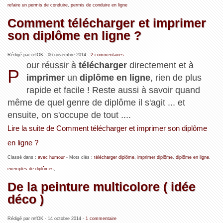
refaire un permis de conduire
,
permis de conduire en ligne
Comment télécharger et imprimer
son diplôme en ligne ?
Rédigé par refOK -
06 novembre 2014
-
2 commentaires
our réussir à
télécharger
directement et à
P
imprimer
un
diplôme en ligne
, rien de plus
rapide et facile ! Reste aussi à savoir quand
même de quel genre de diplôme il s'agit ... et
ensuite, on s'occupe de tout ....
Lire la suite de Comment télécharger et imprimer son diplôme
en ligne ?
Classé dans :
avec humour
- Mots clés :
télécharger diplôme
,
imprimer diplôme
,
diplôme en ligne
,
exemples de diplômes
,
De la peinture multicolore ( idée
déco )
Rédigé par refOK -
14 octobre 2014
-
1 commentaire