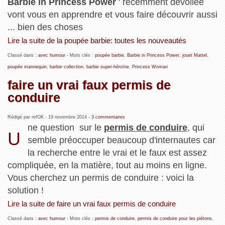
Barbie in Princess Power
' récemment dévoilée
vont vous en apprendre et vous faire découvrir aussi
... bien des choses
Lire la suite de la poupée barbie: toutes les nouveautés
Classé dans :
avec humour
- Mots clés :
poupée barbie
,
Barbie in Princess Power
,
jouet Mattel
,
poupée mannequin
,
barbie collection
,
barbie super-héroïne
,
Princess Woman
faire un vrai faux permis de
conduire
Rédigé par refOK -
19 novembre 2014
-
3 commentaires
ne question sur le
permis de conduire
, qui
U
semble préoccuper beaucoup d'internautes car
la recherche entre le vrai et le faux est assez
compliquée, en la matière, tout au moins en ligne.
Vous cherchez un permis de conduire : voici la
solution !
Lire la suite de faire un vrai faux permis de conduire
Classé dans :
avec humour
- Mots clés :
permis de conduire
,
permis de conduire pour les piétons
,