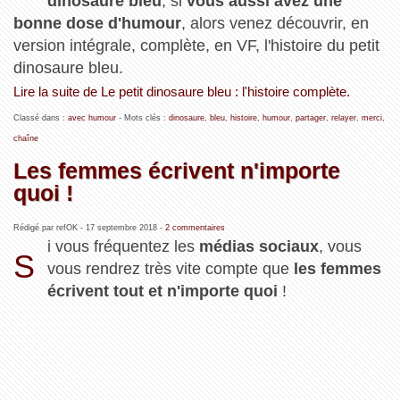
dinosaure bleu
, si
vous aussi avez une
bonne dose d'humour
, alors venez découvrir, en
version intégrale, complète, en VF, l'histoire du petit
dinosaure bleu.
Lire la suite de Le petit dinosaure bleu : l'histoire complète.
Classé dans :
avec humour
- Mots clés :
dinosaure
,
bleu
,
histoire
,
humour
,
partager
,
relayer
,
merci
,
chaîne
Les femmes écrivent n'importe
quoi !
Rédigé par refOK -
17 septembre 2018
-
2 commentaires
i vous fréquentez les
médias sociaux
, vous
S
vous rendrez très vite compte que
les femmes
écrivent tout et n'importe quoi
!