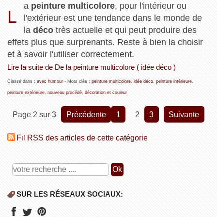
a
peinture multicolore
, pour l'intérieur ou
L
l'extérieur est une tendance dans le monde de
la
déco
très actuelle et qui peut produire des
effets plus que surprenants. Reste à bien la choisir
et à savoir l'utiliser correctement.
Lire la suite de De la peinture multicolore ( idée déco )
Classé dans :
avec humour
- Mots clés :
peinture multicolore
,
idée déco
,
peinture intérieure
,
peinture extérieure
,
nouveau procédé
,
décoration et couleur
Page 2 sur 3
précédente
1
2
3
suivante
Fil RSS des articles de cette catégorie
SUR LES RÉSEAUX SOCIAUX: