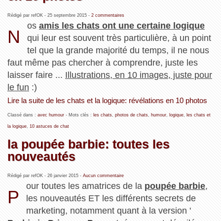
Rédigé par refOK -
25 septembre 2015
-
2 commentaires
os
amis les chats ont une certaine logique
N
qui leur est souvent très particulière, à un point
tel que la grande majorité du temps, il ne nous
faut même pas chercher à comprendre, juste les
laisser faire ...
Illustrations, en 10 images, juste pour
le fun
:)
Lire la suite de les chats et la logique: révélations en 10 photos
Classé dans :
avec humour
- Mots clés :
les chats
,
photos de chats
,
humour
,
logique
,
les chats et
la logique
,
10 astuces de chat
la poupée barbie: toutes les
nouveautés
Rédigé par refOK -
26 janvier 2015
-
Aucun commentaire
our toutes les amatrices de la
poupée barbie
,
P
les nouveautés ET les différents secrets de
marketing, notamment quant à la version '