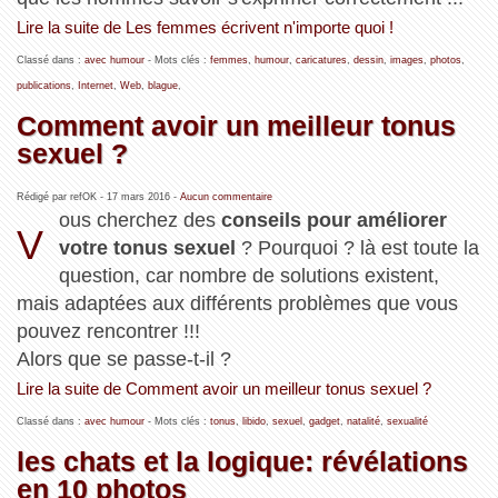
Lire la suite de Les femmes écrivent n'importe quoi !
Classé dans :
avec humour
- Mots clés :
femmes
,
humour
,
caricatures
,
dessin
,
images
,
photos
,
publications
,
Internet
,
Web
,
blague
,
Comment avoir un meilleur tonus
sexuel ?
Rédigé par refOK -
17 mars 2016
-
Aucun commentaire
ous cherchez des
conseils pour améliorer
V
votre tonus sexuel
? Pourquoi ? là est toute la
question, car nombre de solutions existent,
mais adaptées aux différents problèmes que vous
pouvez rencontrer !!!
Alors que se passe-t-il ?
Lire la suite de Comment avoir un meilleur tonus sexuel ?
Classé dans :
avec humour
- Mots clés :
tonus
,
libido
,
sexuel
,
gadget
,
natalité
,
sexualité
les chats et la logique: révélations
en 10 photos