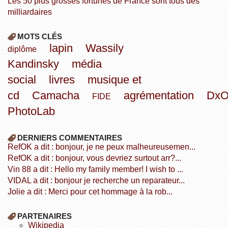
Les 50 plus grosses fortunes de France sont tous des
milliardaires
MOTS CLÉS
lapin
Wassily
diplôme
Kandinsky
média
social
livres
musique et
cd
Camacha
agrémentation
Dx
FIDE
PhotoLab
DERNIERS COMMENTAIRES
refOK a dit : bonjour, je ne peux malheureusemen...
refOK a dit : bonjour, vous devriez surtout arr?...
Vin 88 a dit : Hello my family member! I wish to ...
VIDAL a dit : bonjour je recherche un reparateur...
Jolie a dit : Merci pour cet hommage à la rob...
PARTENAIRES
wikipedia