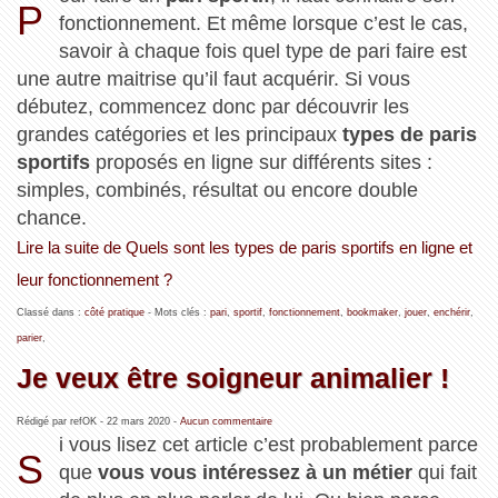
P
fonctionnement. Et même lorsque c’est le cas,
savoir à chaque fois quel type de pari faire est
une autre maitrise qu’il faut acquérir. Si vous
débutez, commencez donc par découvrir les
grandes catégories et les principaux
types de paris
sportifs
proposés en ligne sur différents sites :
simples, combinés, résultat ou encore double
chance.
Lire la suite de Quels sont les types de paris sportifs en ligne et
leur fonctionnement ?
Classé dans :
côté pratique
- Mots clés :
pari
,
sportif
,
fonctionnement
,
bookmaker
,
jouer
,
enchérir
,
parier
,
Je veux être soigneur animalier !
Rédigé par refOK -
22 mars 2020
-
Aucun commentaire
i vous lisez cet article c’est probablement parce
S
que
vous vous intéressez à un métier
qui fait