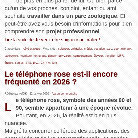
de plus en plus parler de lui. Ou bien parce
qu’un de vos proches, conjoint, enfant ou ami,
souhaite
travailler dans un parc zoologique
. Et
peut-être avez vous besoin d’informations pour bien
comprendre son
projet professionnel
.
Lire la suite de Je veux être soigneur animalier !
Classé dans :
côté pratique
- Mots clés :
soigneur
,
animalier
,
métier
,
vocation
,
parc
,
zoo
,
animaux
,
laboratoire
,
nourriture
,
nettoyage
,
danger
,
polyvalent
,
comportement
,
éleveur
,
travailler
,
MFR
,
études
,
cursus
,
BTS
,
BAC
,
CFPPA
,
livre
Le téléphone rose est‑il encore
fréquenté en 2026 ?
Rédigé par refOK -
22 janvier 2020
-
Aucun commentaire
e téléphone rose, symbole des années 80 et
L
90, semble appartenir à une époque révolue.
Pourtant, en 2026, la réalité est bien plus
nuancée.
Malgré la concurrence féroce des applications, des