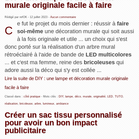
murale originale facile à faire
Rédigé par refOK -
12 juillet 2023
-
Aucun commentaire
e fut le projet du mois dernier : réussir à
faire
C
soi-même
une décoration murale qui soit aussi
à la fois originale et utile ... un choix qui s'est
donc porté sur la réalisation d'un arbre mural
rétroéclairé à l'aide de bande de
LED multicolores
... et c'est ma femme, reine des
bricoleuses
qui
adore aussi la déco qui s'y est collée ...
Lire la suite de DIY : une lampe et décoration murale originale
facile à faire
Classé dans :
côté pratique
- Mots clés :
DIY
,
lampe
,
déco
,
murale
,
originalité
,
LED
,
TUTO
,
réalisation
,
bricoleuse
,
arbre
,
lumineux
,
ambiance
Créer un sac tissu personnalisé
pour avoir un bon impact
publicitaire