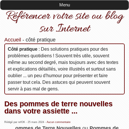
Menu
Référencer votre site ou blog
sur Internet
Accueil
-
côté pratique
côté pratique
: Des solutions pratiques pour des
problèmes quotidiens ! Souvent très utile, souvent
même au second degré, mais toujours avec des textes
et explications détaillés, voire illustrés et surtout sans
oublier ... un peu d'humour pour présenter et faire
passer tout cela. Des astuces qui peuvent souvent
servir à pas mal de gens.
Des pommes de terre nouvelles
dans votre assiette ...
Rédigé par refOK -
25 mars 2024
-
Aucun commentaire
ommes de Terre Nouvelles
ou
Pommes de