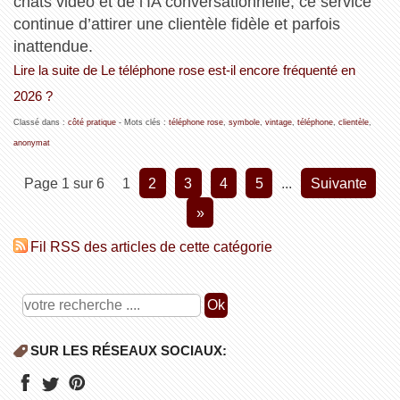
chats vidéo et de l’IA conversationnelle, ce service
continue d’attirer une clientèle fidèle et parfois
inattendue.
Lire la suite de Le téléphone rose est‑il encore fréquenté en
2026 ?
Classé dans :
côté pratique
- Mots clés :
téléphone rose
,
symbole
,
vintage
,
téléphone
,
clientèle
,
anonymat
Page 1 sur 6
1
2
3
4
5
...
suivante
»
Fil RSS des articles de cette catégorie
SUR LES RÉSEAUX SOCIAUX: