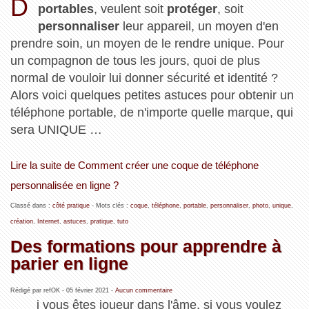
D
portables
, veulent soit
protéger
, soit
personnaliser
leur appareil, un moyen d'en
prendre soin, un moyen de le rendre unique. Pour
un compagnon de tous les jours, quoi de plus
normal de vouloir lui donner sécurité et identité ?
Alors voici quelques petites astuces pour obtenir un
téléphone portable, de n'importe quelle marque, qui
sera UNIQUE …
Lire la suite de Comment créer une coque de téléphone
personnalisée en ligne ?
Classé dans :
côté pratique
- Mots clés :
coque
,
téléphone
,
portable
,
personnaliser
,
photo
,
unique
,
création
,
Internet
,
astuces
,
pratique
,
tuto
Des formations pour apprendre à
parier en ligne
Rédigé par refOK -
05 février 2021
-
Aucun commentaire
i vous êtes joueur dans l'âme, si vous voulez