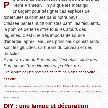
P
Terre Primeur
, il n'y a que les mots qui
changent pour désigner ces espèces de
tubercules si connues dans notre pays.
Classée par les nutritionnistes parmi les féculents,
la pomme de terre offre tous les atouts des
légumes. C'est une très importante source
d'énergie, après l'eau, ses principaux constituants
sont les glucides, carburant du cerveau et des
muscles.
Avec l'arrivée du Printemps, c'est aussi celle des
Pomme de Terre Nouvelles, profitez-en ...
Lire la suite de Des pommes de terre nouvelles dans votre
assiette ...
Classé dans :
côté pratique
- Mots clés :
Pomme de terre
,
Pomme de Terre Nouvelle
,
Pomme de
Terre Primeur
,
assiette
,
tubercules
,
printemps
,
cultures
,
nutriscore
,
avantages
,
santé
,
nutriments
,
saison
,
manger
DIY : une lampe et décoration