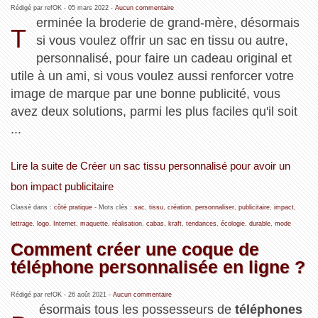
Rédigé par refOK -
05 mars 2022
-
Aucun commentaire
erminée la broderie de grand-mère, désormais
T
si vous voulez offrir un sac en tissu ou autre,
personnalisé, pour faire un cadeau original et
utile à un ami, si vous voulez aussi renforcer votre
image de marque par une bonne publicité, vous
avez deux solutions, parmi les plus faciles qu'il soit
...
Lire la suite de Créer un sac tissu personnalisé pour avoir un
bon impact publicitaire
Classé dans :
côté pratique
- Mots clés :
sac
,
tissu
,
création
,
personnaliser
,
publicitaire
,
impact
,
lettrage
,
logo
,
Internet
,
maquette
,
réalisation
,
cabas
,
kraft
,
tendances
,
écologie
,
durable
,
mode
Comment créer une coque de
téléphone personnalisée en ligne ?
Rédigé par refOK -
26 août 2021
-
Aucun commentaire
ésormais tous les possesseurs de
téléphones