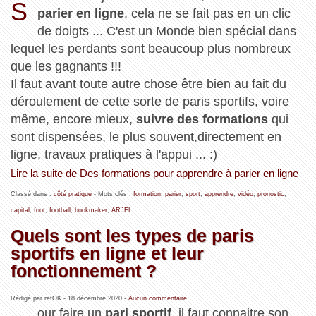
S
parier en ligne
, cela ne se fait pas en un clic
de doigts ... C'est un Monde bien spécial dans
lequel les perdants sont beaucoup plus nombreux
que les gagnants !!!
Il faut avant toute autre chose être bien au fait du
déroulement de cette sorte de paris sportifs, voire
même, encore mieux,
suivre des formations
qui
sont dispensées, le plus souvent,directement en
ligne, travaux pratiques à l'appui ... :)
Lire la suite de Des formations pour apprendre à parier en ligne
Classé dans :
côté pratique
- Mots clés :
formation
,
parier
,
sport
,
apprendre
,
vidéo
,
pronostic
,
capital
,
foot
,
football
,
bookmaker
,
ARJEL
Quels sont les types de paris
sportifs en ligne et leur
fonctionnement ?
Rédigé par refOK -
18 décembre 2020
-
Aucun commentaire
our faire un
pari sportif
, il faut connaitre son